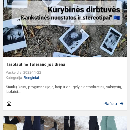
Tarptautinė Tolerancijos diena
Paskelbta: 2022-11-22
Kategorija:
Renginiai
Šiaulių Dainų progimnazijoje, kaip ir daugelyje demokratinių valstybių,
lapkriči...
Plačiau
A
"