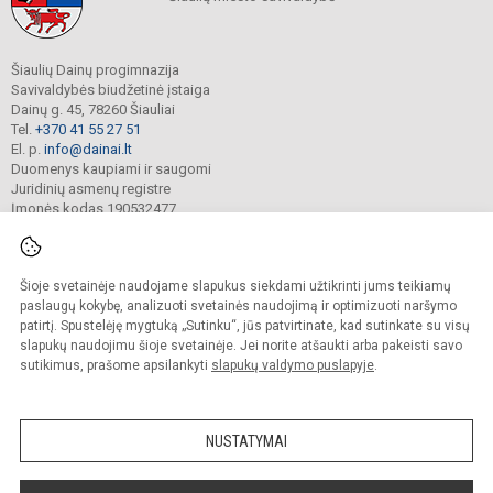
Šiaulių Dainų progimnazija
Savivaldybės biudžetinė įstaiga
Dainų g. 45, 78260 Šiauliai
Tel.
+370 41 55 27 51
El. p.
info@dainai.lt
Duomenys kaupiami ir saugomi
Juridinių asmenų registre
Įmonės kodas 190532477
Šioje svetainėje naudojame slapukus siekdami užtikrinti jums teikiamų
© 2023. Šiaulių Dainų progimnazija. Visos teisės saugomos.
Kopijuoti turinį be raštiško gimnazijos sutikimo griežtai draudžiama.
paslaugų kokybę, analizuoti svetainės naudojimą ir optimizuoti naršymo
patirtį. Spustelėję mygtuką „Sutinku“, jūs patvirtinate, kad sutinkate su visų
Prieinamumo paraiška
Slapukų politika
slapukų naudojimu šioje svetainėje. Jei norite atšaukti arba pakeisti savo
sutikimus, prašome apsilankyti
slapukų valdymo puslapyje
.
Sumanus būdas atnaujinti
mokyklos interneto
svetainę
NUSTATYMAI