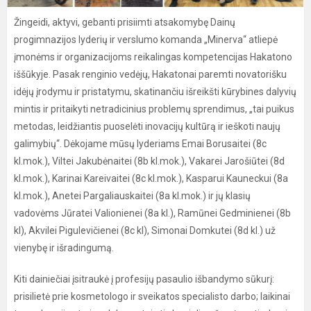
Žingeidi, aktyvi, gebanti prisiimti atsakomybę Dainų
progimnazijos lyderių ir verslumo komanda „Minerva“ atliepė
įmonėms ir organizacijoms reikalingas kompetencijas Hakatono
iššūkyje. Pasak renginio vedėjų, Hakatonai paremti novatorišku
idėjų įrodymu ir pristatymu, skatinančiu išreikšti kūrybines dalyvių
mintis ir pritaikyti netradicinius problemų sprendimus, „tai puikus
metodas, leidžiantis puoselėti inovacijų kultūrą ir ieškoti naujų
galimybių“. Dėkojame mūsų lyderiams Emai Borusaitei (8c
kl.mok.), Viltei Jakubėnaitei (8b kl.mok.), Vakarei Jarošiūtei (8d
kl.mok.), Karinai Kareivaitei (8c kl.mok.), Kasparui Kauneckui (8a
kl.mok.), Anetei Pargaliauskaitei (8a kl.mok.) ir jų klasių
vadovėms Jūratei Valionienei (8a kl.), Ramūnei Gedminienei (8b
kl), Akvilei Pigulevičienei (8c kl), Simonai Domkutei (8d kl.) už
vienybę ir išradingumą.
Kiti dainiečiai įsitraukė į profesijų pasaulio išbandymo sūkurį:
prisilietė prie kosmetologo ir sveikatos specialisto darbo; laikinai