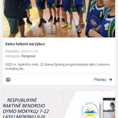
Salės futbolo varžybos
Paskelbta: 2022-11-24
Kategorija:
Renginiai
2022 m. lapkričio mėn. 22 dieną Gytarių progimnazijoje vyko Lietuvos
mokyklų žai...
Plačiau
R
b
l
m