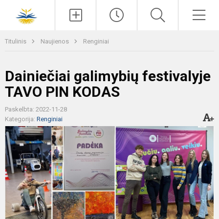
Paieška
Men
Titulinis
Naujienos
Renginiai
Dainiečiai galimybių festivalyje
TAVO PIN KODAS
Paskelbta: 2022-11-28
Kategorija:
Renginiai