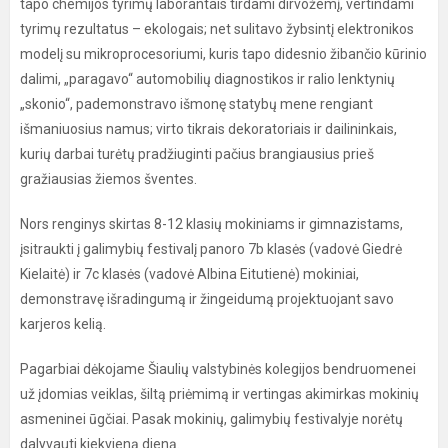
tapo chemijos tyrimų laborantais tirdami dirvožemį, vertindami
tyrimų rezultatus – ekologais; net sulitavo žybsintį elektronikos
modelį su mikroprocesoriumi, kuris tapo didesnio žibančio kūrinio
dalimi, „paragavo“ automobilių diagnostikos ir ralio lenktynių
„skonio“, pademonstravo išmonę statybų mene rengiant
išmaniuosius namus; virto tikrais dekoratoriais ir dailininkais,
kurių darbai turėtų pradžiuginti pačius brangiausius prieš
gražiausias žiemos šventes.
Nors renginys skirtas 8-12 klasių mokiniams ir gimnazistams,
įsitraukti į galimybių festivalį panoro 7b klasės (vadovė Giedrė
Kielaitė) ir 7c klasės (vadovė Albina Eitutienė) mokiniai,
demonstravę išradingumą ir žingeidumą projektuojant savo
karjeros kelią.
Pagarbiai dėkojame Šiaulių valstybinės kolegijos bendruomenei
už įdomias veiklas, šiltą priėmimą ir vertingas akimirkas mokinių
asmeninei ūgčiai. Pasak mokinių, galimybių festivalyje norėtų
dalyvauti kiekvieną dieną.