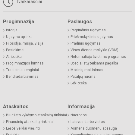
Tvarkaraščiai
Progimnazija
Paslaugos
Istorija
Pagrindinis ugdymas
Ugdymo aplinka
Priešmokyklinis ugdymas
Filosofija, misija, vizija
Pradinis ugdymas
Pasiekimai
Visos dienos mokykla (VDM)
Atributika
Neformaliojo švietimo programos
Progimnazijos himnas
Specialistų teikiama pagalba
Tradiciniai renginiai
Mokinių maitinimas
Bendradarbiavimas
Patalpų nuoma
Biblioteka
Ataskaitos
Informacija
Biudžeto vykdymo ataskaitų rinkiniai
Nuorodos
Finansinių ataskaitų rinkiniai
Laisvos darbo vietos
Lėšos veiklai viešinti
Asmens duomenų apsauga
Projektai
Konsultavimasis su visuomene