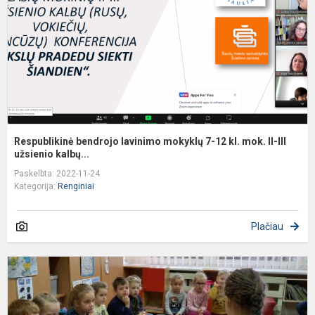
7
1
kl
m
II
II
Respublikinė bendrojo lavinimo mokyklų 7-12 kl. mok. II-III
užsienio kalbų...
Paskelbta: 2022-11-24
Kategorija:
Renginiai
Plačiau
P
p
s
d