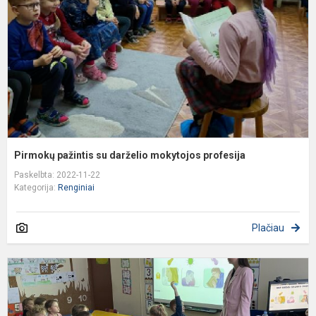
m
p
Pirmokų pažintis su darželio mokytojos profesija
Paskelbta: 2022-11-22
Kategorija:
Renginiai
Plačiau
K
v
„
h