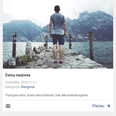
n
Dainų naujiena
Paskelbta: 2022-11-11
Kategorija:
Renginiai
Trumpas intro, kuris nėra būtinas, bet rekomenduojame
Plačiau