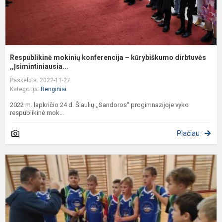
Respublikinė mokinių konferencija – kūrybiškumo dirbtuvės
,,Įsimintiniausia...
Paskelbta: 2022-11-27
Kategorija:
Renginiai
2022 m. lapkričio 24 d. Šiaulių ,,Sandoros“ progimnazijoje vyko
respublikinė mok...
Plačiau
S
f
v