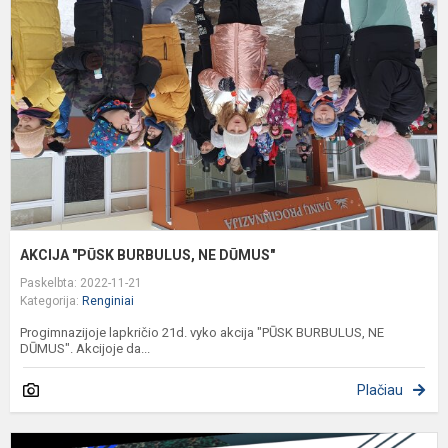
B
N
D
AKCIJA "PŪSK BURBULUS, NE DŪMUS"
Paskelbta: 2022-11-21
Kategorija:
Renginiai
Progimnazijoje lapkričio 21d. vyko akcija "PŪSK BURBULUS, NE
DŪMUS". Akcijoje da...
Plačiau
Š