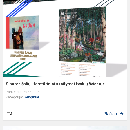
š
l
s
ž
š
Šiaurės šalių literatūriniai skaitymai žvakių šviesoje
Paskelbta: 2022-11-21
Kategorija:
Renginiai
Plačiau
D