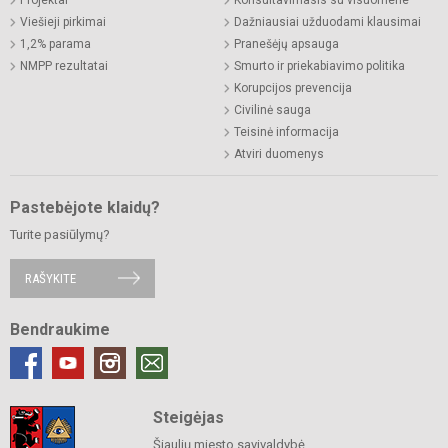
Viešieji pirkimai
Dažniausiai užduodami klausimai
1,2% parama
Pranešėjų apsauga
NMPP rezultatai
Smurto ir priekabiavimo politika
Korupcijos prevencija
Civilinė sauga
Teisinė informacija
Atviri duomenys
Pastebėjote klaidų?
Turite pasiūlymų?
RAŠYKITE
Bendraukime
Steigėjas
Šiaulių miesto savivaldybė