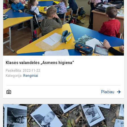
Klasės valandėlės „Asmens higiena“
Paskelbta: 2022-11-22
Kategorija:
Renginiai
Plačiau
T
T
d