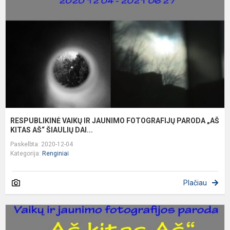
J
F
P
„
K
RESPUBLIKINĖ VAIKŲ IR JAUNIMO FOTOGRAFIJŲ PARODA „AŠ
KITAS AŠ“ ŠIAULIŲ DAI...
Paskelbta: 2020-12-04
Kategorija:
Renginiai
Plačiau
R
V