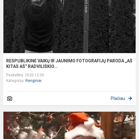
P
„
K
RESPUBLIKINĖ VAIKŲ IR JAUNIMO FOTOGRAFIJŲ PARODA „AŠ
KITAS AŠ“ RADVILIŠKIO...
Paskelbta: 2020-12-30
Kategorija:
Renginiai
Plačiau
P
t
k
„