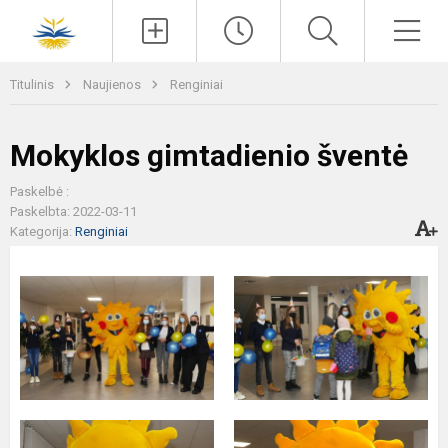
Paieška
Men
Titulinis
Naujienos
Renginiai
Mokyklos gimtadienio šventė
Paskelbė :
Paskelbta: 2022-03-11
Kategorija:
Renginiai