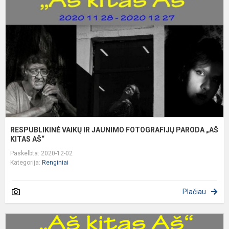
I
J
F
P
„
K
RESPUBLIKINĖ VAIKŲ IR JAUNIMO FOTOGRAFIJŲ PARODA „AŠ
KITAS AŠ“
Paskelbta: 2020-12-02
Kategorija:
Renginiai
Plačiau
V