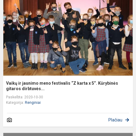
ir
j
m
f
“
k
x
5
K
g.
Vaikų ir jaunimo meno festivalis “Z karta x 5”. Kūrybinės
gitaros dirbtuvės...
Paskelbta: 2020-10-30
Kategorija:
Renginiai
Plačiau
V