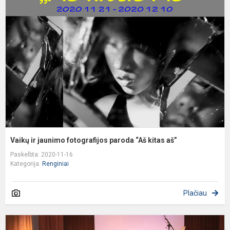
ir
j
f
p
“
k
a
Vaikų ir jaunimo fotografijos paroda “Aš kitas aš”
Paskelbta: 2020-11-16
Kategorija:
Renginiai
Plačiau
V