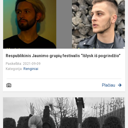
i
p
Respublikinis Jaunimo grupių festivalis “Išlysk iš pogrindžio”
Paskelbta: 2021-09-09
Kategorija:
Renginiai
Plačiau
R
V
I
J
F