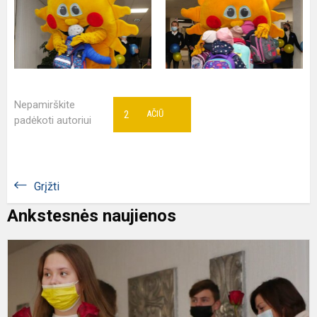
Nepamirškite
2
AČIŪ
padėkoti autoriui
Grįžti
Ankstesnės naujienos
T
m
d