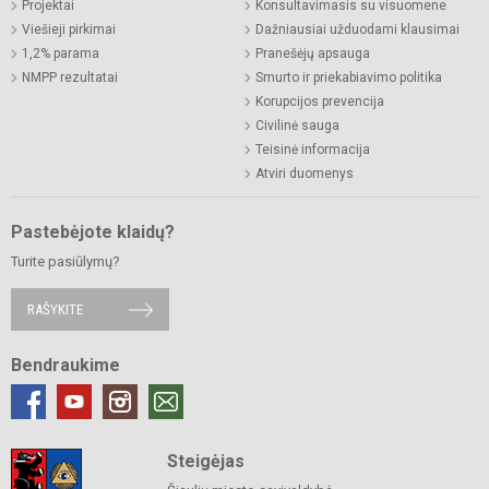
Projektai
Konsultavimasis su visuomene
Viešieji pirkimai
Dažniausiai užduodami klausimai
1,2% parama
Pranešėjų apsauga
NMPP rezultatai
Smurto ir priekabiavimo politika
Korupcijos prevencija
Civilinė sauga
Teisinė informacija
Atviri duomenys
Pastebėjote klaidų?
Turite pasiūlymų?
RAŠYKITE
Bendraukime
Steigėjas