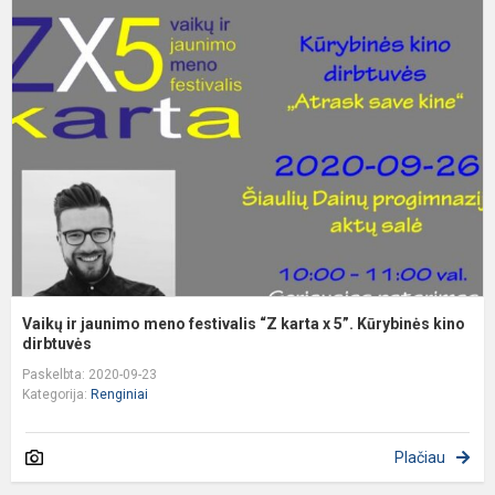
ir
j
m
f
“
k
x
5
K
k.
Vaikų ir jaunimo meno festivalis “Z karta x 5”. Kūrybinės kino
dirbtuvės
Paskelbta: 2020-09-23
Kategorija:
Renginiai
Plačiau