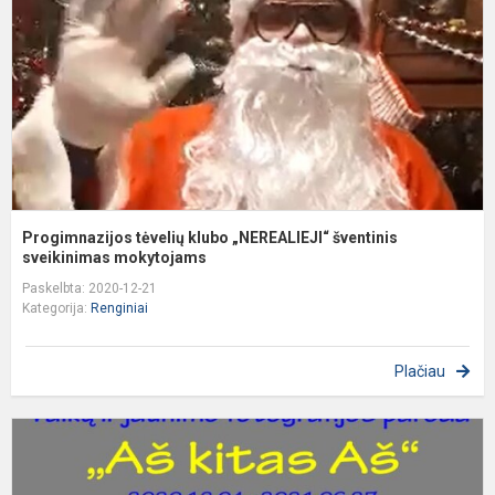
š
s
Progimnazijos tėvelių klubo „NEREALIEJI“ šventinis
sveikinimas mokytojams
Paskelbta: 2020-12-21
Kategorija:
Renginiai
Plačiau
R
V
I