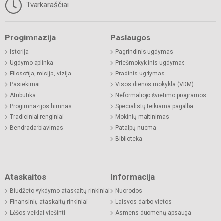
Tvarkaraščiai
Progimnazija
Paslaugos
Istorija
Pagrindinis ugdymas
Ugdymo aplinka
Priešmokyklinis ugdymas
Filosofija, misija, vizija
Pradinis ugdymas
Pasiekimai
Visos dienos mokykla (VDM)
Atributika
Neformaliojo švietimo programos
Progimnazijos himnas
Specialistų teikiama pagalba
Tradiciniai renginiai
Mokinių maitinimas
Bendradarbiavimas
Patalpų nuoma
Biblioteka
Ataskaitos
Informacija
Biudžeto vykdymo ataskaitų rinkiniai
Nuorodos
Finansinių ataskaitų rinkiniai
Laisvos darbo vietos
Lėšos veiklai viešinti
Asmens duomenų apsauga