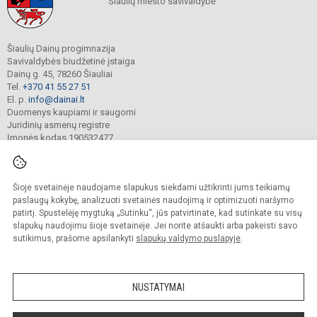
Šiaulių miesto savivaldybė
Šiaulių Dainų progimnazija
Savivaldybės biudžetinė įstaiga
Dainų g. 45, 78260 Šiauliai
Tel.
+370 41 55 27 51
El. p.
info@dainai.lt
Duomenys kaupiami ir saugomi
Juridinių asmenų registre
Įmonės kodas 190532477
Šioje svetainėje naudojame slapukus siekdami užtikrinti jums teikiamų
© 2023. Šiaulių Dainų progimnazija. Visos teisės saugomos.
Kopijuoti turinį be raštiško gimnazijos sutikimo griežtai draudžiama.
paslaugų kokybę, analizuoti svetainės naudojimą ir optimizuoti naršymo
patirtį. Spustelėję mygtuką „Sutinku“, jūs patvirtinate, kad sutinkate su visų
Prieinamumo paraiška
Slapukų politika
slapukų naudojimu šioje svetainėje. Jei norite atšaukti arba pakeisti savo
sutikimus, prašome apsilankyti
slapukų valdymo puslapyje
.
Sumanus būdas atnaujinti
mokyklos interneto
svetainę
NUSTATYMAI