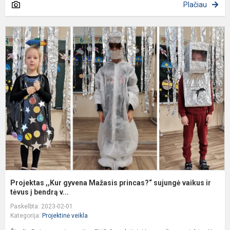
Plačiau
P
,
g
M
p
s
v
ir.
Projektas ,,Kur gyvena Mažasis princas?“ sujungė vaikus ir
tėvus į bendrą v...
Paskelbta: 2023-02-01
Kategorija:
Projektinė veikla