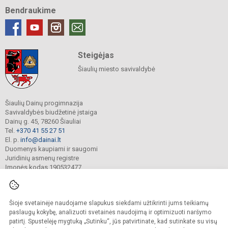
Bendraukime
Steigėjas
Šiaulių miesto savivaldybė
Šiaulių Dainų progimnazija
Savivaldybės biudžetinė įstaiga
Dainų g. 45, 78260 Šiauliai
Tel.
+370 41 55 27 51
El. p.
info@dainai.lt
Duomenys kaupiami ir saugomi
Juridinių asmenų registre
Įmonės kodas 190532477
Šioje svetainėje naudojame slapukus siekdami užtikrinti jums teikiamų
© 2023. Šiaulių Dainų progimnazija. Visos teisės saugomos.
Kopijuoti turinį be raštiško gimnazijos sutikimo griežtai draudžiama.
paslaugų kokybę, analizuoti svetainės naudojimą ir optimizuoti naršymo
patirtį. Spustelėję mygtuką „Sutinku“, jūs patvirtinate, kad sutinkate su visų
Prieinamumo paraiška
Slapukų politika