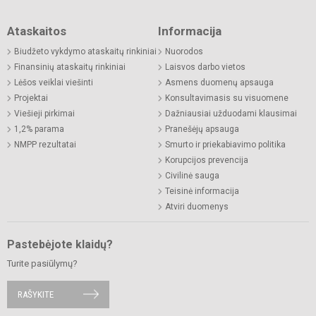
Ataskaitos
Informacija
Biudžeto vykdymo ataskaitų rinkiniai
Nuorodos
Finansinių ataskaitų rinkiniai
Laisvos darbo vietos
Lėšos veiklai viešinti
Asmens duomenų apsauga
Projektai
Konsultavimasis su visuomene
Viešieji pirkimai
Dažniausiai užduodami klausimai
1,2% parama
Pranešėjų apsauga
NMPP rezultatai
Smurto ir priekabiavimo politika
Korupcijos prevencija
Civilinė sauga
Teisinė informacija
Atviri duomenys
Pastebėjote klaidų?
Turite pasiūlymų?
RAŠYKITE