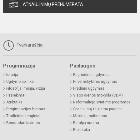
ATNAUJINIMŲ PRENUMERATA
Tvarkaraščiai
Progimnazija
Paslaugos
Istorija
Pagrindinis ugdymas
Ugdymo aplinka
Priešmokyklinis ugdymas
Filosofija, misija, vizija
Pradinis ugdymas
Pasiekimai
Visos dienos mokykla (VDM)
Atributika
Neformaliojo švietimo programos
Progimnazijos himnas
Specialistų teikiama pagalba
Tradiciniai renginiai
Mokinių maitinimas
Bendradarbiavimas
Patalpų nuoma
Biblioteka