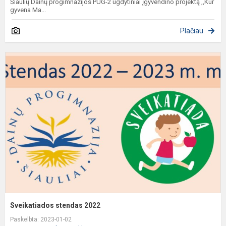
Šiaulių Dainų progimnazijos PUG-2 ugdytiniai įgyvendino projektą ,,Kur
gyvena Ma...
Plačiau
S
s
2
Sveikatiados stendas 2022
Paskelbta: 2023-01-02