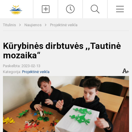
Paieška
Men
Titulinis
Naujienos
Projektinė veikla
Kūrybinės dirbtuvės ,,Tautinė
mozaika“
Paskelbta: 2023-02-13
Kategorija:
Projektinė veikla