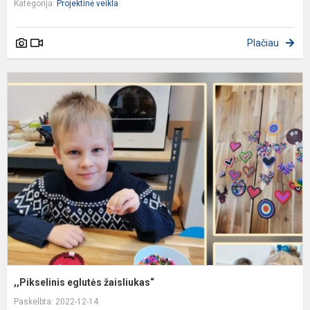
Kategorija:
Projektinė veikla
Plačiau
,
e
ž
,,Pikselinis eglutės žaisliukas“
Paskelbta: 2022-12-14