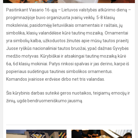
Pasitinkant Vasario 16-ąją – Lietuvos valstybės atkūrimo dieną –
progimnazijoje buvo organizuota įvairių veiklų. 5-8 klasių
moksleiviai, pasidomėję lietuviškais ornamentais ir raštais, jų
simbolika, klasių valandėlėse kūrė tautinę mozaiką. Ornamentai
yra simbolių kalba, užkoduotos žinutės apie mūsų tautos praeitį.
Juose ryškūs nacionaliniai tautos bruožai, ypač dažnas Gyvybės
medžio motyvas. Kūrybiškai ir atsakingai tautinę mozaiką kūrė
6a, 6d klasių mokiniai. Patys rinkosi spalvas ir jas derino, karpė iš
popieriaus sudėtingus tautinės simbolikos ornamentus.
Komandos įvairiose erdvėse dirbo net tris valandas.
Šis kūrybinis darbas suteikė geros nuotaikos, teigiamų emocijų ir
žinių, ugdė bendruomeniškumo jausmą.