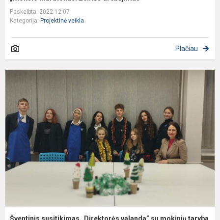
Paskelbta: 2022-12-07
Kategorija:
Projektinė veikla
Plačiau
Š
s
„
v
s
m
ta
Šventinis susitikimas „Direktorės valanda” su mokinių taryba