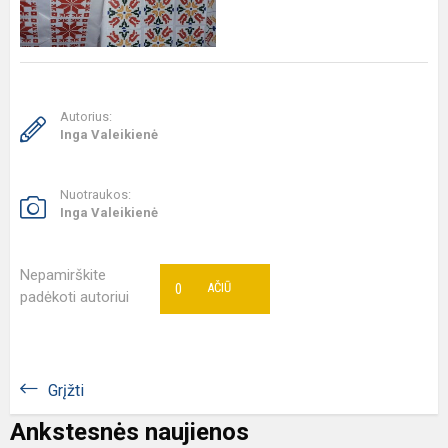
Autorius:
Inga Valeikienė
Nuotraukos:
Inga Valeikienė
Nepamirškite
0
AČIŪ
padėkoti autoriui
Grįžti
Ankstesnės naujienos