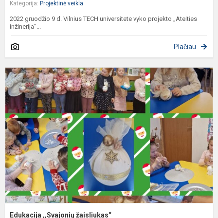
Kategorija:
Projektinė veikla
2022 gruodžio 9 d. Vilnius TECH universitete vyko projekto „Ateities
inžinerija”...
Plačiau
E
,
ž
Edukacija ,,Svajonių žaisliukas“