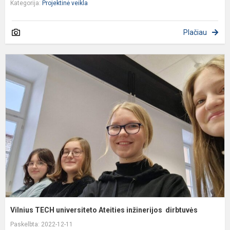
Kategorija:
Projektinė veikla
Plačiau
V
T
u
A
i
d
Vilnius TECH universiteto Ateities inžinerijos dirbtuvės
Paskelbta: 2022-12-11