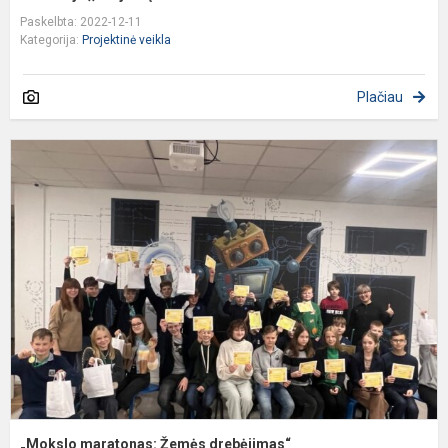
Paskelbta: 2022-12-11
Kategorija:
Projektinė veikla
Plačiau
„
m
Ž
d
„Mokslo maratonas: Žemės drebėjimas“