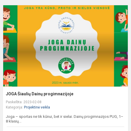
J
Š
D
p
JOGA Šiaulių Dainų progimnazijoje
Paskelbta: 2023-02-08
Kategorija:
Projektinė veikla
Joga – sportas ne tik kūnui, bet ir sielai. Dainų progimnazijos PUG, 1–
8 klasių...