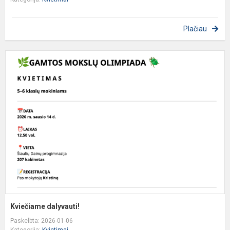
Plačiau
K
d
Kviečiame dalyvauti!
Paskelbta: 2026-01-06
Kategorija:
Kvietimai