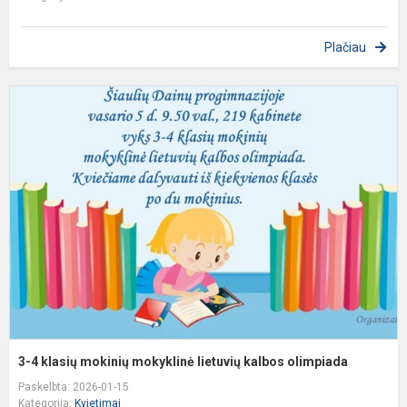
Plačiau
3
4
k
m
m
l
k
o
3-4 klasių mokinių mokyklinė lietuvių kalbos olimpiada
Paskelbta: 2026-01-15
Kategorija:
Kvietimai