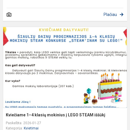
Plačiau
K
1
4
k
m
į
L
S
i
Kviečiame 1–4 klasių mokinius į LEGO STEAM iššūkį
Paskelbta: 2026-01-27
Kategorija:
Kvietimai