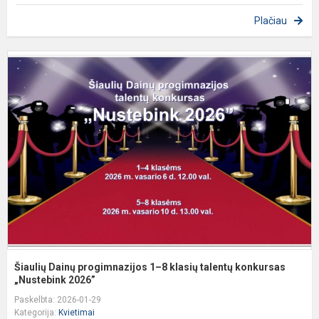
Plačiau
Š
D
p
1
8
k
t
k
„N
Šiaulių Dainų progimnazijos 1–8 klasių talentų konkursas
„Nustebink 2026”
Paskelbta: 2026-01-29
Kategorija:
Kvietimai