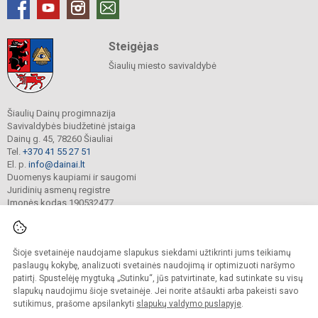
Steigėjas
Šiaulių miesto savivaldybė
Šiaulių Dainų progimnazija
Savivaldybės biudžetinė įstaiga
Dainų g. 45, 78260 Šiauliai
Tel.
+370 41 55 27 51
El. p.
info@dainai.lt
Duomenys kaupiami ir saugomi
Juridinių asmenų registre
Įmonės kodas 190532477
Šioje svetainėje naudojame slapukus siekdami užtikrinti jums teikiamų
© 2023. Šiaulių Dainų progimnazija. Visos teisės saugomos.
Kopijuoti turinį be raštiško gimnazijos sutikimo griežtai draudžiama.
paslaugų kokybę, analizuoti svetainės naudojimą ir optimizuoti naršymo
patirtį. Spustelėję mygtuką „Sutinku“, jūs patvirtinate, kad sutinkate su visų
Prieinamumo paraiška
Slapukų politika
slapukų naudojimu šioje svetainėje. Jei norite atšaukti arba pakeisti savo
sutikimus, prašome apsilankyti
slapukų valdymo puslapyje
.
Sumanus būdas atnaujinti