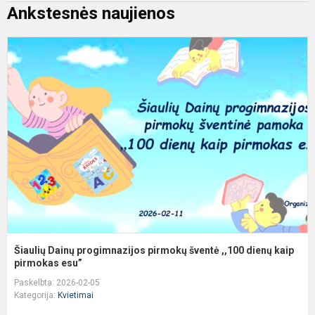
Ankstesnės naujienos
Š
D
p
p
š
,
d
ka
Šiaulių Dainų progimnazijos pirmokų šventė ,,100 dienų kaip
pirmokas esu”
Paskelbta: 2026-02-05
Kategorija:
Kvietimai