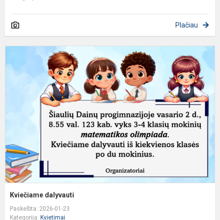
Plačiau
K
d
Kviečiame dalyvauti​
Paskelbta: 2026-01-23
Kategorija:
Kvietimai