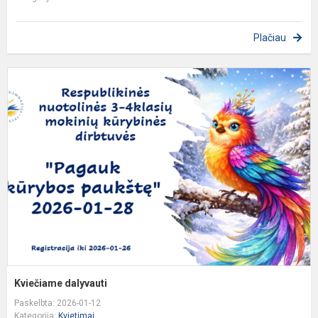
Plačiau
K
d
Kviečiame dalyvauti​
Paskelbta: 2026-01-12
Kategorija:
Kvietimai