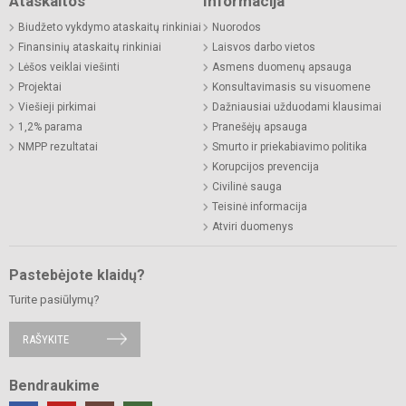
Ataskaitos
Informacija
Biudžeto vykdymo ataskaitų rinkiniai
Nuorodos
Finansinių ataskaitų rinkiniai
Laisvos darbo vietos
Lėšos veiklai viešinti
Asmens duomenų apsauga
Projektai
Konsultavimasis su visuomene
Viešieji pirkimai
Dažniausiai užduodami klausimai
1,2% parama
Pranešėjų apsauga
NMPP rezultatai
Smurto ir priekabiavimo politika
Korupcijos prevencija
Civilinė sauga
Teisinė informacija
Atviri duomenys
Pastebėjote klaidų?
Turite pasiūlymų?
RAŠYKITE
Bendraukime