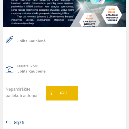
Jolita Kaupienė
Nuotraukos:
Jolita Kaupienė
Nepamirškite
2
AČIŪ
padėkoti autoriui
Grįžti