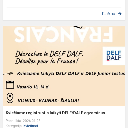
Plačiau
K
r
l
D
e
Kviečiame registruotis laikyti DELF/DALF egzaminus.
Paskelbta: 2026-01-28
Kategorija:
Kvietimai