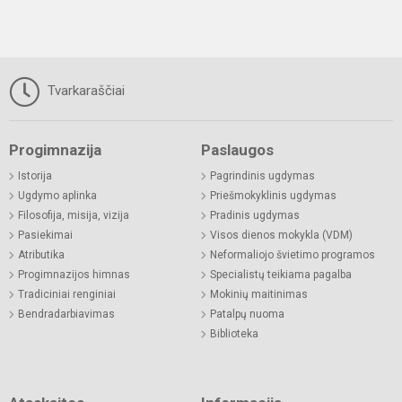
Tvarkaraščiai
Progimnazija
Paslaugos
Istorija
Pagrindinis ugdymas
Ugdymo aplinka
Priešmokyklinis ugdymas
Filosofija, misija, vizija
Pradinis ugdymas
Pasiekimai
Visos dienos mokykla (VDM)
Atributika
Neformaliojo švietimo programos
Progimnazijos himnas
Specialistų teikiama pagalba
Tradiciniai renginiai
Mokinių maitinimas
Bendradarbiavimas
Patalpų nuoma
Biblioteka