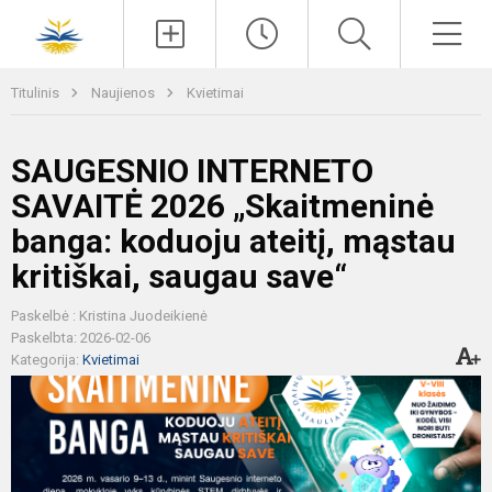
Paieška
Men
Titulinis
Naujienos
Kvietimai
SAUGESNIO INTERNETO
SAVAITĖ 2026 „Skaitmeninė
banga: koduoju ateitį, mąstau
kritiškai, saugau save“
Paskelbė : Kristina Juodeikienė
Paskelbta: 2026-02-06
Kategorija:
Kvietimai