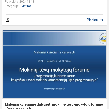
Paskelbta: 2024-11-18
Kategorija:
Kvietimai
Plačiau
M
k
d
m
t
m
f
Maloniai kviečiame dalyvauti​ mokinių-tėvų-mokytojų forume ​
„Progimnaziją k...