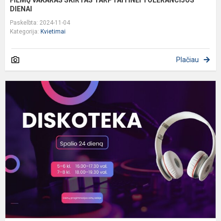
DIENAI
Paskelbta: 2024-11-04
Kategorija:
Kvietimai
Plačiau
D