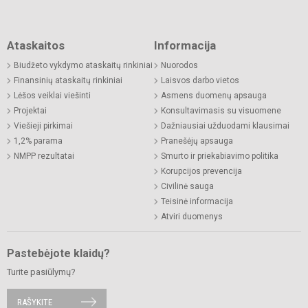
Ataskaitos
Informacija
Biudžeto vykdymo ataskaitų rinkiniai
Nuorodos
Finansinių ataskaitų rinkiniai
Laisvos darbo vietos
Lėšos veiklai viešinti
Asmens duomenų apsauga
Projektai
Konsultavimasis su visuomene
Viešieji pirkimai
Dažniausiai užduodami klausimai
1,2% parama
Pranešėjų apsauga
NMPP rezultatai
Smurto ir priekabiavimo politika
Korupcijos prevencija
Civilinė sauga
Teisinė informacija
Atviri duomenys
Pastebėjote klaidų?
Turite pasiūlymų?
RAŠYKITE