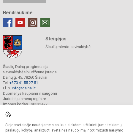
Bendraukime
Steigėjas
Šiaulių miesto savivaldybė
Šiaulių Dainų progimnazija
Savivaldybės biudžetinė įstaiga
Dainų g. 45, 78260 Šiauliai
Tel.
+370 41 55 27 51
El. p.
info@dainai.lt
Duomenys kaupiami ir saugomi
Juridinių asmenų registre
Įmonės kodas 190532477
Šioje svetainėje naudojame slapukus siekdami užtikrinti jums teikiamų
© 2023. Šiaulių Dainų progimnazija. Visos teisės saugomos.
Kopijuoti turinį be raštiško gimnazijos sutikimo griežtai draudžiama.
paslaugų kokybę, analizuoti svetainės naudojimą ir optimizuoti naršymo