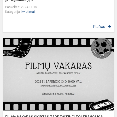
Paskelbta: 2024-11-15
Kategorija:
Kvietimai
Plačiau
F
V
S
T
T
D
FILMŲ VAKARAS SKIRTAS TARPTAITINEI TOLERANCIJOS