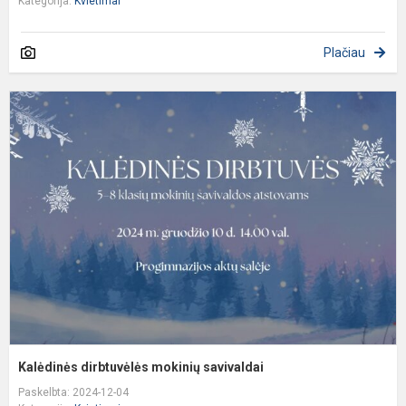
Kategorija:
Kvietimai
Plačiau
K
d
m
s
Kalėdinės dirbtuvėlės mokinių savivaldai
Paskelbta: 2024-12-04