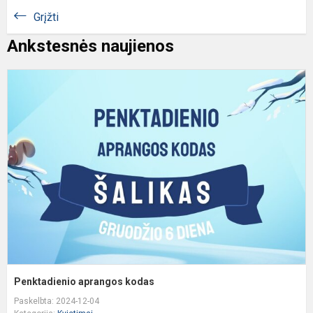
Grįžti
Ankstesnės naujienos
P
a
k
Penktadienio aprangos kodas
Paskelbta: 2024-12-04