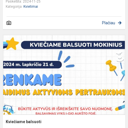
Paskelbta: 2024-11-25
Kategorija:
Kvietimai
Plačiau
K
b
Kviečiame balsuoti