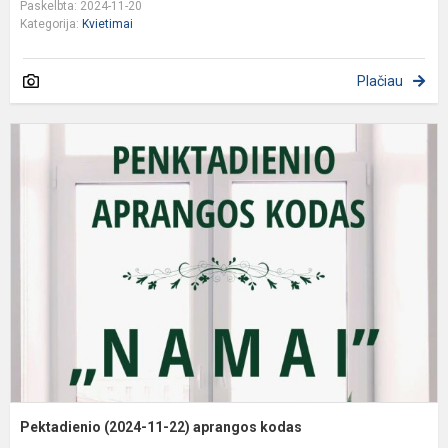
Paskelbta: 2024-11-20
Kategorija:
Kvietimai
Plačiau
P
(
1
2
a
k
Pektadienio (2024-11-22) aprangos kodas