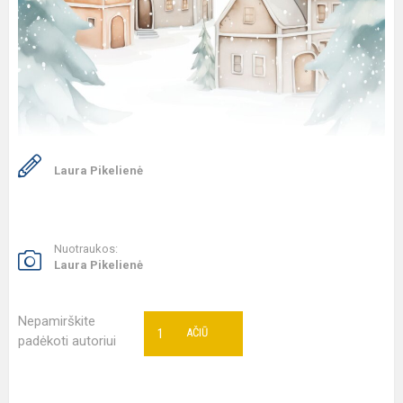
Laura Pikelienė
Nuotraukos:
Laura Pikelienė
Nepamirškite
1
AČIŪ
padėkoti autoriui