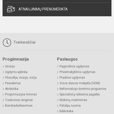
ATNAUJINIMŲ PRENUMERATA
Tvarkaraščiai
Progimnazija
Paslaugos
Istorija
Pagrindinis ugdymas
Ugdymo aplinka
Priešmokyklinis ugdymas
Filosofija, misija, vizija
Pradinis ugdymas
Pasiekimai
Visos dienos mokykla (VDM)
Atributika
Neformaliojo švietimo programos
Progimnazijos himnas
Specialistų teikiama pagalba
Tradiciniai renginiai
Mokinių maitinimas
Bendradarbiavimas
Patalpų nuoma
Biblioteka