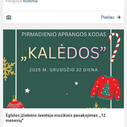
Kategorija:
Kvietimai
Plačiau
E
į
š
m
p
,
m
Eglutės įžiebimo šventėje muzikinis pasakojimas ,,12
mėnesių"