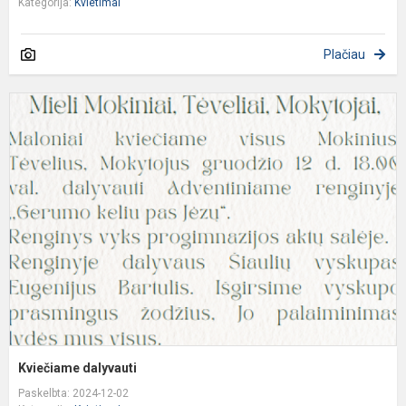
Kategorija:
Kvietimai
Plačiau
K
d
Kviečiame dalyvauti
Paskelbta: 2024-12-02