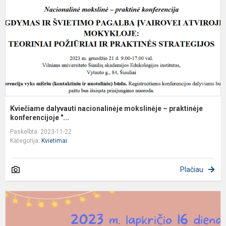
–
p
k.
Kviečiame dalyvauti nacionalinėje mokslinėje – praktinėje
konferencijoje "...
Paskelbta: 2023-11-22
Kategorija:
Kvietimai
Plačiau
T
d