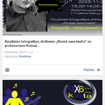
k
s
pr
Kūrybinės fotografijos dirbtuvės „Atrask save kadre“ su
profesoriumi Romua...
Paskelbta: 2023-11-23
Kategorija:
Kvietimai
Plačiau
R
g
f
„
i