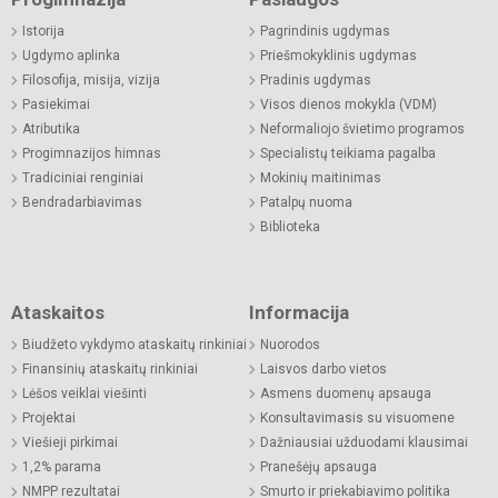
Istorija
Pagrindinis ugdymas
Ugdymo aplinka
Priešmokyklinis ugdymas
Filosofija, misija, vizija
Pradinis ugdymas
Pasiekimai
Visos dienos mokykla (VDM)
Atributika
Neformaliojo švietimo programos
Progimnazijos himnas
Specialistų teikiama pagalba
Tradiciniai renginiai
Mokinių maitinimas
Bendradarbiavimas
Patalpų nuoma
Biblioteka
Ataskaitos
Informacija
Biudžeto vykdymo ataskaitų rinkiniai
Nuorodos
Finansinių ataskaitų rinkiniai
Laisvos darbo vietos
Lėšos veiklai viešinti
Asmens duomenų apsauga
Projektai
Konsultavimasis su visuomene
Viešieji pirkimai
Dažniausiai užduodami klausimai
1,2% parama
Pranešėjų apsauga
NMPP rezultatai
Smurto ir priekabiavimo politika