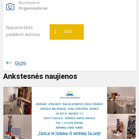
Nuotraukos:
Organizatoriai
Nepamirškite
2
AČIŪ
padėkoti autoriui
Grįžti
Ankstesnės naujienos
K