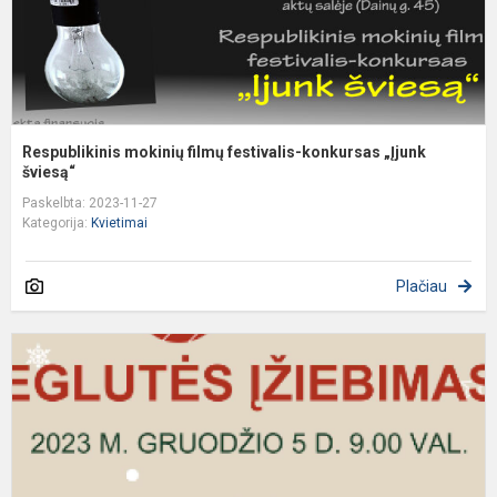
Respublikinis mokinių filmų festivalis-konkursas „Įjunk
šviesą“
Paskelbta: 2023-11-27
Kategorija:
Kvietimai
Plačiau
E
į