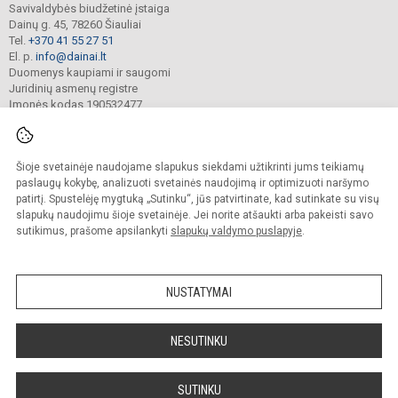
Savivaldybės biudžetinė įstaiga
Dainų g. 45, 78260 Šiauliai
Tel.
+370 41 55 27 51
El. p.
info@dainai.lt
Duomenys kaupiami ir saugomi
Juridinių asmenų registre
Įmonės kodas 190532477
Šioje svetainėje naudojame slapukus siekdami užtikrinti jums teikiamų
© 2023. Šiaulių Dainų progimnazija. Visos teisės saugomos.
Kopijuoti turinį be raštiško gimnazijos sutikimo griežtai draudžiama.
paslaugų kokybę, analizuoti svetainės naudojimą ir optimizuoti naršymo
patirtį. Spustelėję mygtuką „Sutinku“, jūs patvirtinate, kad sutinkate su visų
Prieinamumo paraiška
Slapukų politika
slapukų naudojimu šioje svetainėje. Jei norite atšaukti arba pakeisti savo
sutikimus, prašome apsilankyti
slapukų valdymo puslapyje
.
Sumanus būdas atnaujinti
mokyklos interneto
svetainę
NUSTATYMAI
NESUTINKU
SUTINKU