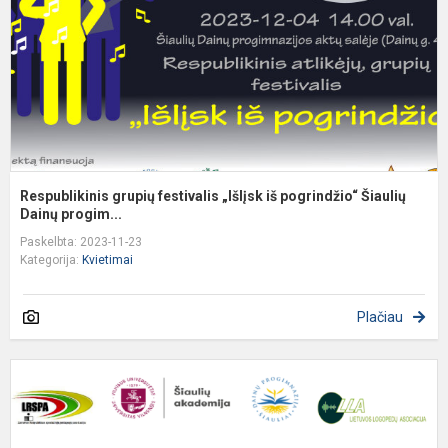
p
Š
Respublikinis grupių festivalis „Išlįsk iš pogrindžio“ Šiaulių
Dainų progim...
Paskelbta: 2023-11-23
Kategorija:
Kvietimai
Plačiau
K
d
n
m