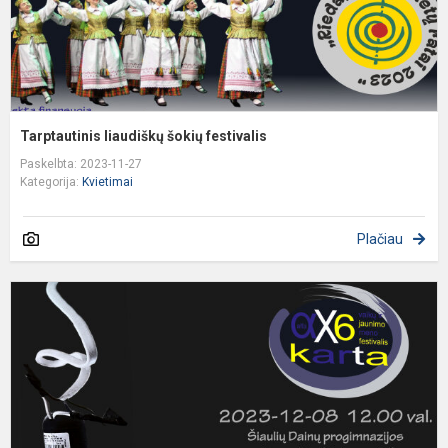
Tarptautinis liaudiškų šokių festivalis
Paskelbta: 2023-11-27
Kategorija:
Kvietimai
Plačiau
R
m
f
f
k
„
šv