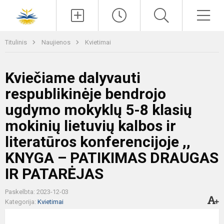
Paieška
Men
Titulinis
Naujienos
Kvietimai
Kviečiame dalyvauti
respublikinėje bendrojo
ugdymo mokyklų 5-8 klasių
mokinių lietuvių kalbos ir
literatūros konferencijoje ,,
KNYGA – PATIKIMAS DRAUGAS
IR PATARĖJAS
Paskelbta: 2023-12-03
Kategorija:
Kvietimai