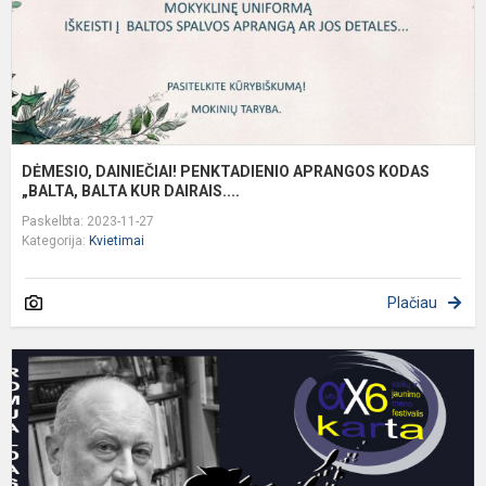
B
DĖMESIO, DAINIEČIAI! PENKTADIENIO APRANGOS KODAS
„BALTA, BALTA KUR DAIRAIS....
Paskelbta: 2023-11-27
Kategorija:
Kvietimai
Plačiau
K
f
d
„
s