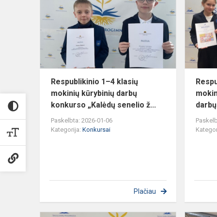
4
klasių
mokinių
kūrybinių
darbų
konkurso
„...
Respublikinio 1–4 klasių
Respu
mokinių kūrybinių darbų
mokin
konkurso „Kalėdų senelio ž...
darbų
Paskelbta: 2026-01-06
Paskelb
Kategorija:
Konkursai
Kategor
Plačiau
Nacionalinio