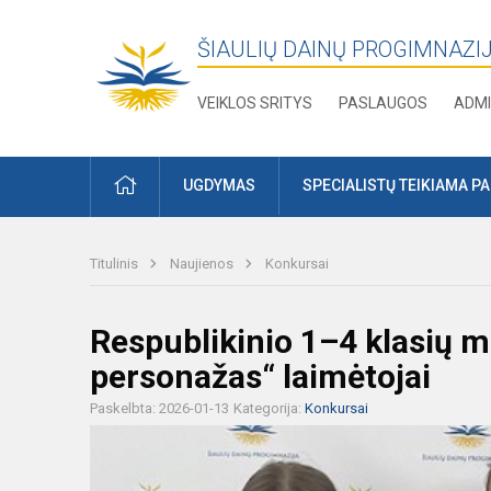
ŠIAULIŲ DAINŲ PROGIMNAZI
VEIKLOS SRITYS
PASLAUGOS
ADMI
PRADŽIA
UGDYMAS
SPECIALISTŲ TEIKIAMA P
Titulinis
Naujienos
Konkursai
Respublikinio 1–4 klasių m
personažas“ laimėtojai
Paskelbta: 2026-01-13
Kategorija:
Konkursai