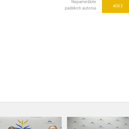
Nepamirškite
2
AČIŪ
padėkoti autoriui
io
Respublikinės
3–