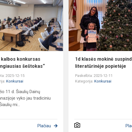
kalbos
konkursas
„Raštingiausias
šeštokas“
 kalbos konkursas
1d klasės mokinė suspin
ingiausias šeštokas“
literatūrinėje popietėje
ta: 2025-12-15
Paskelbta: 2025-12-11
ija:
Konkursai
Kategorija:
Konkursai
io 11 d. Šiaulių Dainų
nazijoje vyko jau tradiciniu
iaulių mi...
Plačiau
Pla