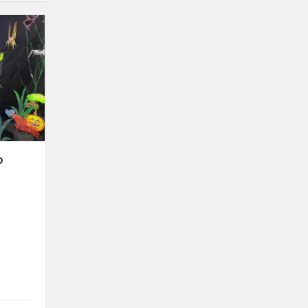
Mažieji
inžinieriai
startavo
„Mokslo
maratone:
LEGO
iššūkia...
o