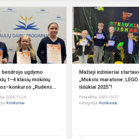
Šalies
bendrojo
ugdymo
mokyklų
1–
4
klasių
mokinių
parodos–
s bendrojo ugdymo
Mažieji inžinieriai startav
k...
lų 1–4 klasių mokinių
„Mokslo maratone: LEGO
os–konkurso „Rudens...
iššūkiai 2025“!
ta: 2025-11-24
Paskelbta: 2025-10-27
ija:
Konkursai
Kategorija:
Konkursai