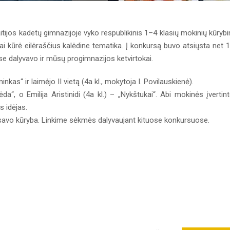
ijos kadetų gimnazijoje vyko respublikinis 1–4 klasių mokinių kūrybi
i kūrė eilėraščius kalėdine tematika. Į konkursą buvo atsiųsta net 
rse dalyvavo ir mūsų progimnazijos ketvirtokai.
nkas“ ir laimėjo II vietą (4a kl., mokytoja I. Povilauskienė).
lėda“, o Emilija Aristinidi (4a kl.) – „Nykštukai“. Abi mokinės įvertin
s idėjas.
 savo kūryba. Linkime sėkmės dalyvaujant kituose konkursuose.