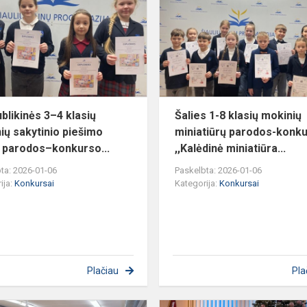
4
klasių
mokinių
sakytinio
piešimo
darbų
p...
blikinės 3–4 klasių
Šalies 1-8 klasių mokinių
ių sakytinio piešimo
miniatiūrų parodos-konk
 parodos–konkurso...
,,Kalėdinė miniatiūra...
ta: 2026-01-06
Paskelbta: 2026-01-06
ija:
Konkursai
Kategorija:
Konkursai
Plačiau
Pla
Anglų