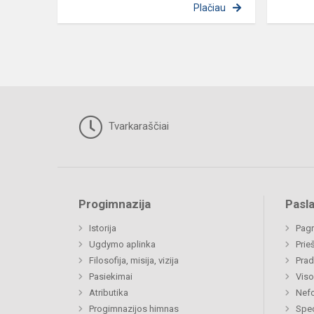
Plačiau
Tvarkaraščiai
Progimnazija
Pasl
Istorija
Pagr
Ugdymo aplinka
Prie
Filosofija, misija, vizija
Prad
Pasiekimai
Viso
Atributika
Nefo
Progimnazijos himnas
Spec