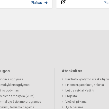
Plačiau
Pla
augos
Ataskaitos
indinis ugdymas
Biudžeto vykdymo ataskaitų rin
šmokyklinis ugdymas
Finansinių ataskaitų rinkiniai
inis ugdymas
Lėšos veiklai viešinti
s dienos mokykla (VDM)
Projektai
rmaliojo švietimo programos
Viešieji pirkimai
ialistų teikiama pagalba
1,2% parama