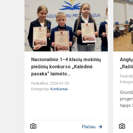
1–
4
klasių
mokinių
piešinių
konkurso
„Kalėdinė...
Nacionalinio 1–4 klasių mokinių
Anglų
piešinių konkurso „Kalėdinė
„Rašt
pasaka“ laimėto...
Paskelb
Kategor
Paskelbta: 2026-01-05
Kategorija:
Konkursai
Gruodž
progim
tapęs Š
Plačiau