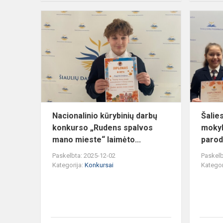
Nacionalinio
kūrybinių
darbų
konkurso
„Rudens
spalvos
mano...
Nacionalinio kūrybinių darbų
Šalie
konkurso „Rudens spalvos
mokyk
mano mieste“ laimėto...
parod
Paskelbta: 2025-12-02
Paskelb
Kategorija:
Konkursai
Kategor