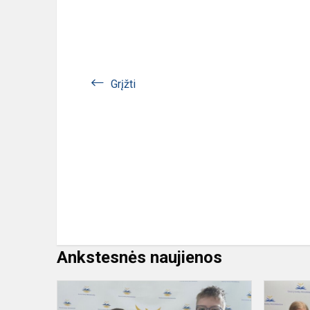
Grįžti
Ankstesnės naujienos
Respublikin
1–