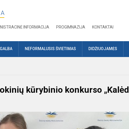
JA
NISTRACINĖ INFORMACIJA
PROGIMNAZIJA
KONTAKTAI
AGALBA
NEFORMALUSIS ŠVIETIMAS
DIDŽIUOJAMĖS
okinių kūrybinio konkurso „Kalėd