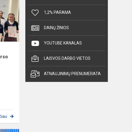
8
klasių
1,2% PARAMA
mokinių
miniatiūrų
DAINŲ ŽINIOS
parodos-
konkurso
YOUTUBE KANALAS
,,Kal...
urso
LAISVOS DARBO VIETOS
ATNAUJINIMŲ PRENUMERATA
čiau
1d