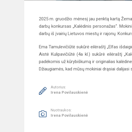
2025 m. gruodžio mėnesį jau penktą kartą Žemait
darbų konkursas „Kalėdinis personažas“. Mokinia
darbų iš įvairių Lietuvos miestų ir rajonų. Konku
Ema Tamulevičiūtė sukūrė eilėraštį „Elfas išdaigini
Aistė Kulipavičiūtė (4a kl.) sukūrė eilėraštį „Ka
padėkomis už kūrybiškumą ir originalias kalėdine
Džiaugiamės, kad mūsų mokiniai drąsiai dalijasi
Autorius:
Irena Povilauskienė
Nuotraukos:
Irena Povilauskienė