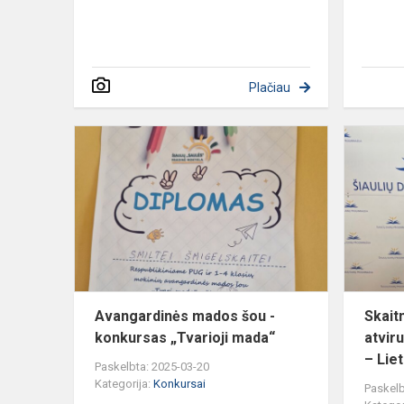
Plačiau
Avangardin
mados
šou
-
konkursas
„Tvarioji
mada“
Avangardinės mados šou -
Skait
konkursas „Tvarioji mada“
atvir
– Lie
Paskelbta: 2025-03-20
Kategorija:
Konkursai
Paskelb