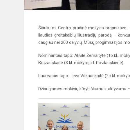
Šiaulių m. Centro pradinė mokykla organizavo r
liaudies greitakalbių iliustracijų parodą – kon
daugiau nei 200 dalyvių. Mūsų progimnazijos moki
Nominantais tapo: Akvilė Žemaitytė (1b kl., moky
Brazauskaitė (3 kl. mokytoja I. Povilauskienė).
Laureatais tapo: Ieva Vitkauskaitė (2c kl. mokyto
Džiaugiamės mokinių kūrybiškumu ir aktyvumu – k