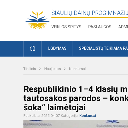
ŠIAULIŲ DAINŲ PROGIMNAZI
VEIKLOS SRITYS
PASLAUGOS
ADMI
PRADŽIA
UGDYMAS
SPECIALISTŲ TEIKIAMA P
Titulinis
Naujienos
Konkursai
Respublikinio 1–4 klasių m
tautosakos parodos – konku
šoka“ laimėtojai
Paskelbta: 2025-04-07
Kategorija:
Konkursai