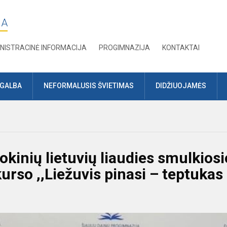
JA
NISTRACINĖ INFORMACIJA
PROGIMNAZIJA
KONTAKTAI
AGALBA
NEFORMALUSIS ŠVIETIMAS
DIDŽIUOJAMĖS
okinių lietuvių liaudies smulkiosi
rso ,,Liežuvis pinasi – teptukas