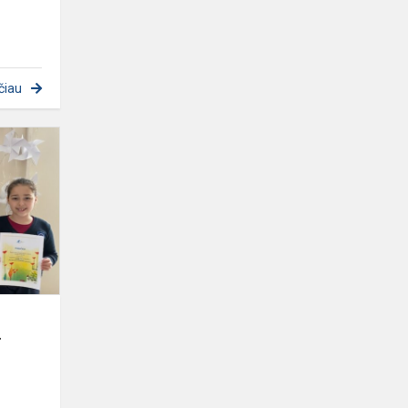
čiau
Tarptautinio
piešinių
ir
dailyraščio
konkurso
„Per
pasaulį...
r