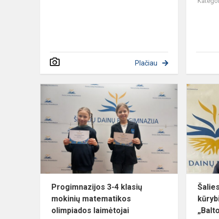
Kategor
Plačiau
Progimnazi
3-
4
klasių
mokinių
matematiko
olimpiados
la...
Progimnazijos 3-4 klasių
Šalie
mokinių matematikos
kūryb
olimpiados laimėtojai
„Balt