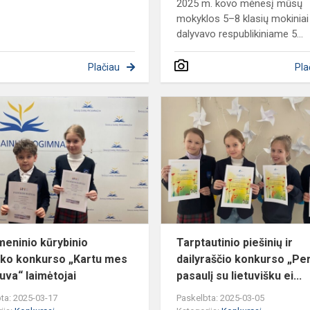
2025 m. kovo mėnesį mūsų
mokyklos 5–8 klasių mokiniai
dalyvavo respublikiniame 5...
Plačiau
Pla
ės
Skaitmeninio
kūrybinio
atviruko
konkurso
„Kartu
mes
–
Lietu...
meninio kūrybinio
Tarptautinio piešinių ir
uko konkurso „Kartu mes
dailyraščio konkurso „Pe
tuva“ laimėtojai
pasaulį su lietuvišku ei...
ta: 2025-03-17
Paskelbta: 2025-03-05