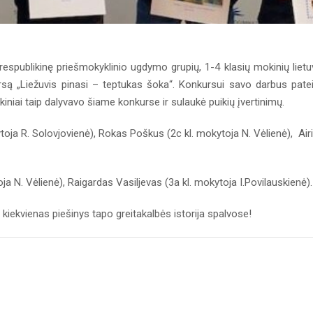
espublikinę priešmokyklinio ugdymo grupių, 1-4 klasių mokinių lietu
kursą „Liežuvis pinasi – teptukas šoka“. Konkursui savo darbus pate
niai taip dalyvavo šiame konkurse ir sulaukė puikių įvertinimų.
toja R. Solovjovienė), Rokas Poškus (2c kl. mokytoja N. Vėlienė), Air
ja N. Vėlienė), Raigardas Vasiljevas (3a kl. mokytoja I.Povilauskienė).
iekvienas piešinys tapo greitakalbės istorija spalvose!