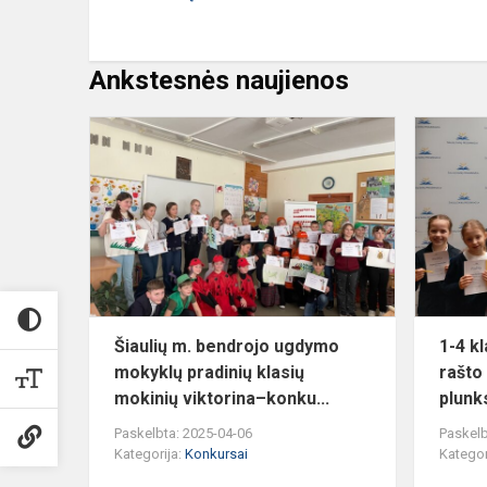
Ankstesnės naujienos
Šiaulių
m.
bendrojo
ugdymo
mokyklų
pradinių
klasių
mokinių...
Šiaulių m. bendrojo ugdymo
1-4 k
mokyklų pradinių klasių
rašto 
mokinių viktorina–konku...
plunk
Paskelbta: 2025-04-06
Paskelb
Kategorija:
Konkursai
Kategor