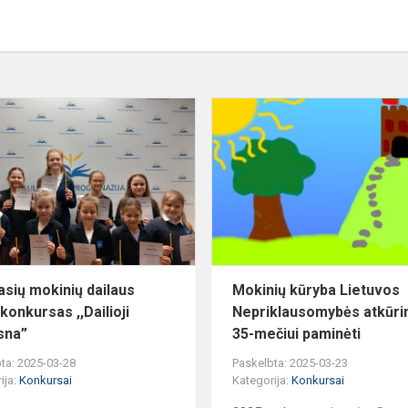
1-
4
klasių
mokinių
dailaus
rašto
konkursas
,,Dailioji
plunk...
lasių mokinių dailaus
Mokinių kūryba Lietuvos
konkursas ,,Dailioji
Nepriklausomybės atkūr
sna”
35-mečiui paminėti
ta: 2025-03-28
Paskelbta: 2025-03-23
ija:
Konkursai
Kategorija:
Konkursai