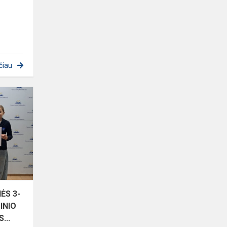
čiau
VIRTUALIOS
RESPUBLIKINĖS
3-
4
KLASIŲ
MOKINIŲ
SAKYTINIO
PIEŠI...
ĖS 3-
INIO
...