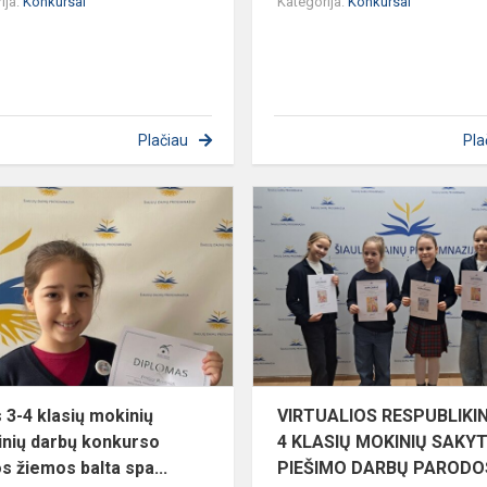
ija:
Konkursai
Kategorija:
Konkursai
Plačiau
Pla
jos
Šalies
3-
4
klasių
mokinių
s
kūrybinių
darbų
konkurso
„Baltos...
s 3-4 klasių mokinių
VIRTUALIOS RESPUBLIKIN
inių darbų konkurso
4 KLASIŲ MOKINIŲ SAKYT
os žiemos balta spa...
PIEŠIMO DARBŲ PARODOS