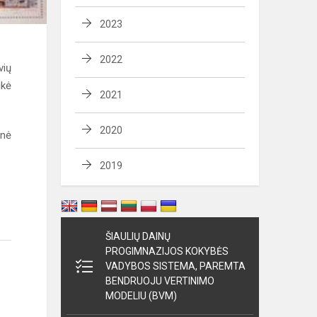
2023
2022
vių
ikė
2021
2020
inė
2019
ŠIAULIŲ DAINŲ
PROGIMNAZIJOS KOKYBĖS
VADYBOS SISTEMA, PAREMTA
BENDRUOJU VERTINIMO
MODELIU (BVM)