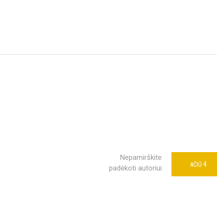
Nepamirškite
4
AČIŪ
padėkoti autoriui