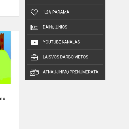
1,2% PARAMA
DAINŲ ŽINIOS
Mokinių
kūryba
YOUTUBE KANALAS
Lietuvos
Nepriklausomybės
LAISVOS DARBO VIETOS
atkūrimo
35-
ATNAUJINIMŲ PRENUMERATA
mečiui...
imo