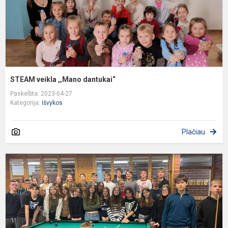
STEAM veikla ,,Mano dantukai“
Paskelbta: 2023-04-27
Kategorija:
Išvykos
Plačiau
Š
D
p
m
v
S