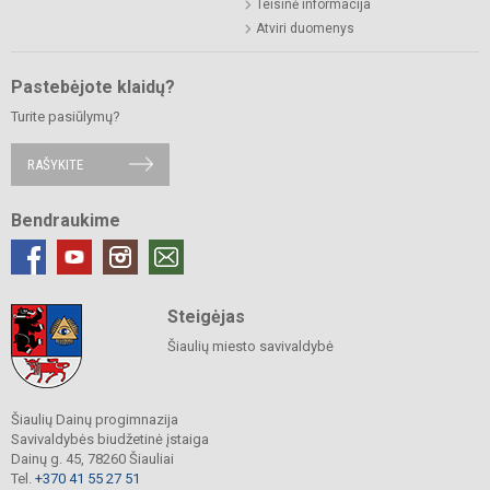
Teisinė informacija
Atviri duomenys
Pastebėjote klaidų?
Turite pasiūlymų?
RAŠYKITE
Bendraukime
Steigėjas
Šiaulių miesto savivaldybė
Šiaulių Dainų progimnazija
Savivaldybės biudžetinė įstaiga
Dainų g. 45, 78260 Šiauliai
Tel.
+370 41 55 27 51