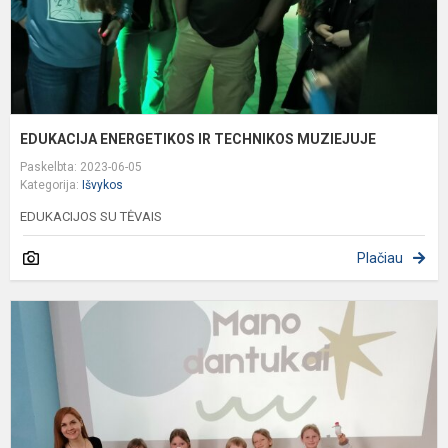
EDUKACIJA ENERGETIKOS IR TECHNIKOS MUZIEJUJE
Paskelbta: 2023-06-05
Kategorija:
Išvykos
EDUKACIJOS SU TĖVAIS
Plačiau
S
v
,
d