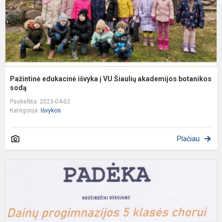
a
b
Pažintinė edukacinė išvyka į VU Šiaulių akademijos botanikos
sodą
Paskelbta: 2023-04-02
Kategorija:
Išvykos
Plačiau
L
d
s
,
k