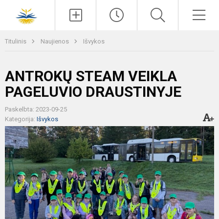
Paieška
Men
Titulinis
Naujienos
Išvykos
ANTROKŲ STEAM VEIKLA
PAGELUVIO DRAUSTINYJE
Paskelbta: 2023-09-25
Kategorija:
Išvykos