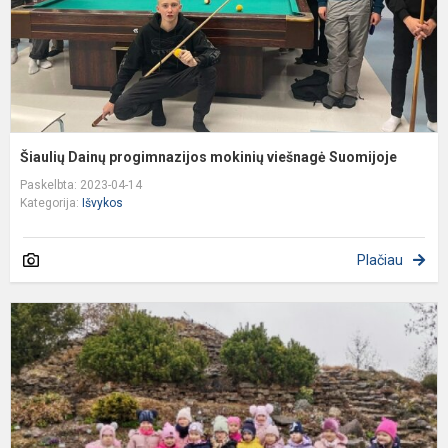
Šiaulių Dainų progimnazijos mokinių viešnagė Suomijoje
Paskelbta: 2023-04-14
Kategorija:
Išvykos
Plačiau
P
e
i
į
V
Š