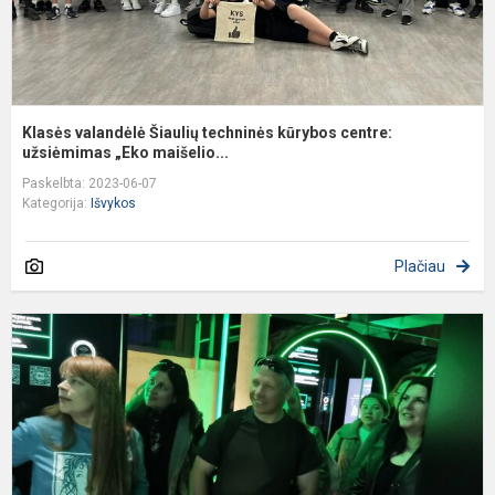
Klasės valandėlė Šiaulių techninės kūrybos centre:
užsiėmimas „Eko maišelio...
Paskelbta: 2023-06-07
Kategorija:
Išvykos
Plačiau
E
E
I
T
M