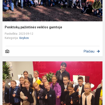
Penktokų pažintinės veiklos gamtoje
Paskelbta: 2023-09-12
Kategorija:
Išvykos
Plačiau
F
t
d
,
b