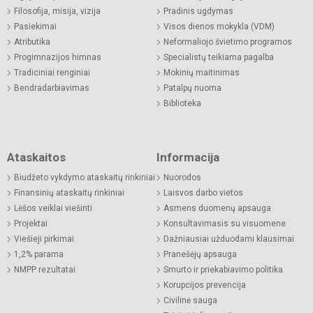
Filosofija, misija, vizija
Pradinis ugdymas
Pasiekimai
Visos dienos mokykla (VDM)
Atributika
Neformaliojo švietimo programos
Progimnazijos himnas
Specialistų teikiama pagalba
Tradiciniai renginiai
Mokinių maitinimas
Bendradarbiavimas
Patalpų nuoma
Biblioteka
Ataskaitos
Informacija
Biudžeto vykdymo ataskaitų rinkiniai
Nuorodos
Finansinių ataskaitų rinkiniai
Laisvos darbo vietos
Lėšos veiklai viešinti
Asmens duomenų apsauga
Projektai
Konsultavimasis su visuomene
Viešieji pirkimai
Dažniausiai užduodami klausimai
1,2% parama
Pranešėjų apsauga
NMPP rezultatai
Smurto ir priekabiavimo politika
Korupcijos prevencija
Civilinė sauga