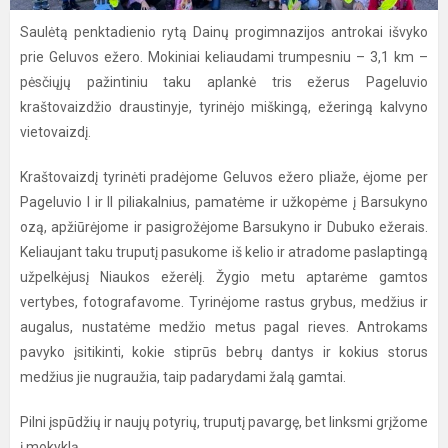
Saulėtą penktadienio rytą Dainų progimnazijos antrokai išvyko
prie Geluvos ežero. Mokiniai keliaudami trumpesniu – 3,1 km –
pėsčiųjų pažintiniu taku aplankė tris ežerus Pageluvio
kraštovaizdžio draustinyje, tyrinėjo miškingą, ežeringą kalvyno
vietovaizdį.
Kraštovaizdį tyrinėti pradėjome Geluvos ežero pliaže, ėjome per
Pageluvio I ir II piliakalnius, pamatėme ir užkopėme į Barsukyno
ozą, apžiūrėjome ir pasigrožėjome Barsukyno ir Dubuko ežerais.
Keliaujant taku truputį pasukome iš kelio ir atradome paslaptingą
užpelkėjusį Niaukos ežerėlį. Žygio metu aptarėme gamtos
vertybes, fotografavome. Tyrinėjome rastus grybus, medžius ir
augalus, nustatėme medžio metus pagal rieves. Antrokams
pavyko įsitikinti, kokie stiprūs bebrų dantys ir kokius storus
medžius jie nugraužia, taip padarydami žalą gamtai.
Pilni įspūdžių ir naujų potyrių, truputį pavargę, bet linksmi grįžome
į mokyklą.