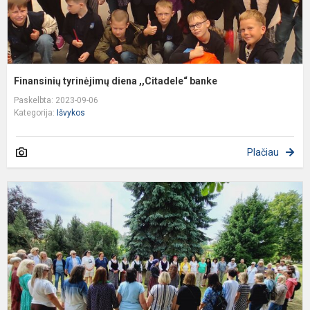
Finansinių tyrinėjimų diena ,,Citadele“ banke
Paskelbta: 2023-09-06
Kategorija:
Išvykos
Plačiau
P
e
i