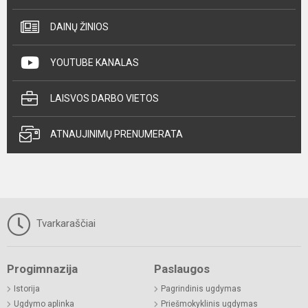
DAINŲ ŽINIOS
YOUTUBE KANALAS
LAISVOS DARBO VIETOS
ATNAUJINIMŲ PRENUMERATA
Tvarkaraščiai
Progimnazija
Paslaugos
Istorija
Pagrindinis ugdymas
Ugdymo aplinka
Priešmokyklinis ugdymas