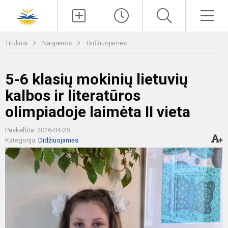
Paieška
Men
Titulinis
Naujienos
Didžiuojamės
5-6 klasių mokinių lietuvių
kalbos ir literatūros
olimpiadoje laimėta II vieta
Paskelbta: 2026-04-28
Kategorija:
Didžiuojamės