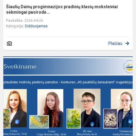
Šiaulių Dainų progimnazijos pradinių klasių moksleiviai
sėkmingai pasirodė...
Paskelbta: 2026-04-26
Kategorija:
Didžiuojamės
Plačiau
S