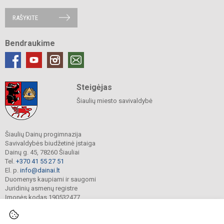
RAŠYKITE
Bendraukime
Steigėjas
Šiaulių miesto savivaldybė
Šiaulių Dainų progimnazija
Savivaldybės biudžetinė įstaiga
Dainų g. 45, 78260 Šiauliai
Tel.
+370 41 55 27 51
El. p.
info@dainai.lt
Duomenys kaupiami ir saugomi
Juridinių asmenų registre
Įmonės kodas 190532477