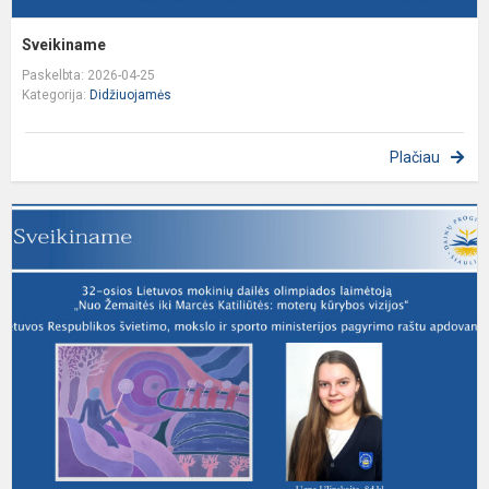
Sveikiname
Paskelbta: 2026-04-25
Kategorija:
Didžiuojamės
Plačiau
S