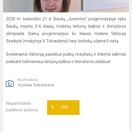
2026 m. balandžio 21 d. Šiaulių „Juventos“ progimnazijoje vyko
Šiaulių miesto 5-6 klasių mokinių lietuvių kalbos ir literatūros
olimpiada. Dainų progimnazijos 6c klasės mokinė Viktorija
Sireikytė (mokytoja V. Tolvaišienė) tarp šeštokų užėmė II vietą.
Sveikiname Viktoriją pasiekus puikių rezultatų ir linkime sėkmės
įveikiant tolimesnius lietuvių kalbos ir literatūros iššūkius!
Nuotraukos:
Vijoleta Tolvaišienė
Nepamirškite
8
AČIŪ
padėkoti autoriui