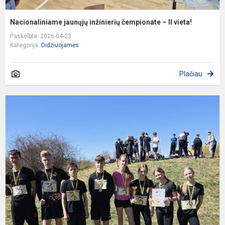
Nacionaliniame jaunųjų inžinierių čempionate – II vieta!
Paskelbta: 2026-04-23
Kategorija:
Didžiuojamės
Plačiau
Š
D
p
k
–
t
p
k