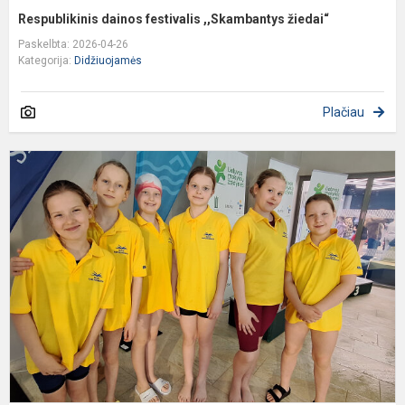
Respublikinis dainos festivalis ,,Skambantys žiedai“
Paskelbta: 2026-04-26
Kategorija:
Didžiuojamės
Plačiau
Š
D
p
p
k
m
sė