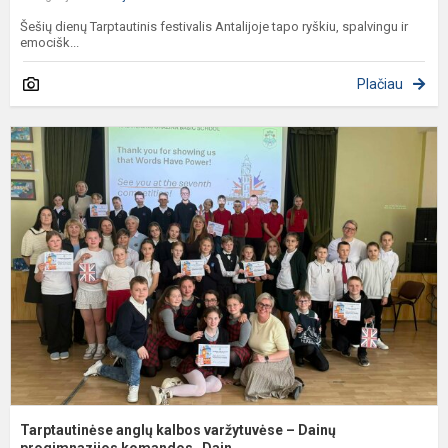
Šešių dienų Tarptautinis festivalis Antalijoje tapo ryškiu, spalvingu ir
emocišk...
Plačiau
T
a
k
v
–
D
p
Tarptautinėse anglų kalbos varžytuvėse – Dainų