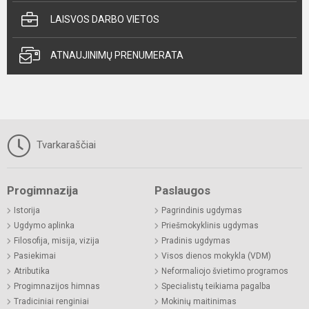
LAISVOS DARBO VIETOS
ATNAUJINIMŲ PRENUMERATA
Tvarkaraščiai
Progimnazija
Paslaugos
Istorija
Pagrindinis ugdymas
Ugdymo aplinka
Priešmokyklinis ugdymas
Filosofija, misija, vizija
Pradinis ugdymas
Pasiekimai
Visos dienos mokykla (VDM)
Atributika
Neformaliojo švietimo programos
Progimnazijos himnas
Specialistų teikiama pagalba
Tradiciniai renginiai
Mokinių maitinimas