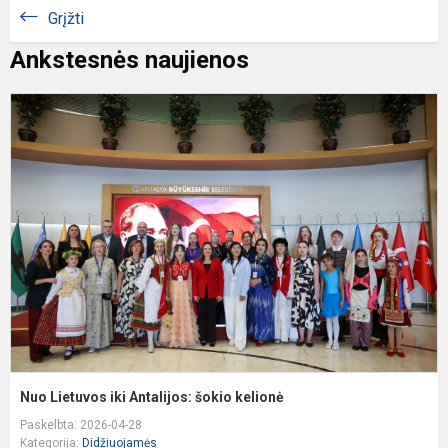
Grįžti
Ankstesnės naujienos
N
L
ik
A
š
k
Nuo Lietuvos iki Antalijos: šokio kelionė
Paskelbta: 2026-04-28
Kategorija:
Didžiuojamės