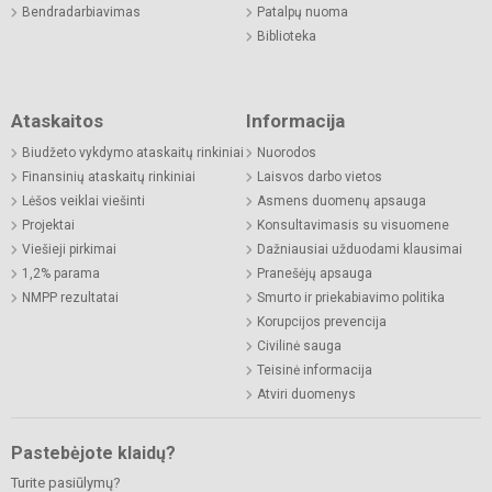
Bendradarbiavimas
Patalpų nuoma
Biblioteka
Ataskaitos
Informacija
Biudžeto vykdymo ataskaitų rinkiniai
Nuorodos
Finansinių ataskaitų rinkiniai
Laisvos darbo vietos
Lėšos veiklai viešinti
Asmens duomenų apsauga
Projektai
Konsultavimasis su visuomene
Viešieji pirkimai
Dažniausiai užduodami klausimai
1,2% parama
Pranešėjų apsauga
NMPP rezultatai
Smurto ir priekabiavimo politika
Korupcijos prevencija
Civilinė sauga
Teisinė informacija
Atviri duomenys
Pastebėjote klaidų?
Turite pasiūlymų?