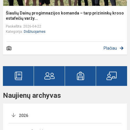
Šiaulių Dainų progimnazijos komanda – tarp prizininkų kroso
estafečių varžy...
Paskelbta: 2026-04-22
Kategorija:
Didžiuojamės
Plačiau
Naujienų archyvas
2026