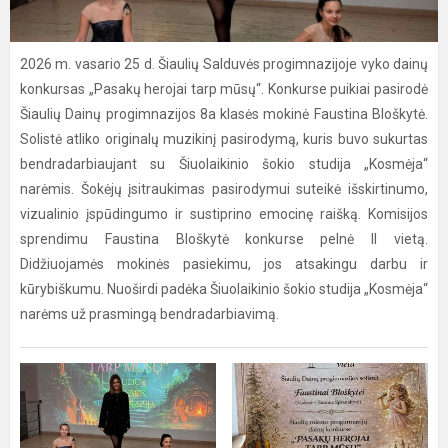
2026 m. vasario 25 d. Šiaulių Salduvės progimnazijoje vyko dainų
konkursas „Pasakų herojai tarp mūsų“. Konkurse puikiai pasirodė
Šiaulių Dainų progimnazijos 8a klasės mokinė Faustina Bloškytė.
Solistė atliko originalų muzikinį pasirodymą, kuris buvo sukurtas
bendradarbiaujant su Šiuolaikinio šokio studija „Kosmėja“
narėmis. Šokėjų įsitraukimas pasirodymui suteikė išskirtinumo,
vizualinio įspūdingumo ir sustiprino emocinę raišką. Komisijos
sprendimu Faustina Bloškytė konkurse pelnė II vietą.
Didžiuojamės mokinės pasiekimu, jos atsakingu darbu ir
kūrybiškumu. Nuoširdi padėka Šiuolaikinio šokio studija „Kosmėja“
narėms už prasmingą bendradarbiavimą.