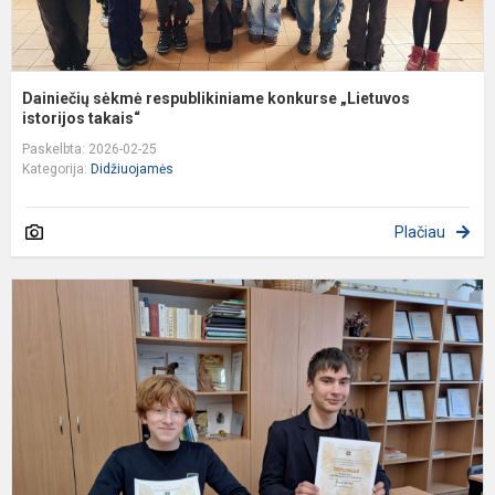
Dainiečių sėkmė respublikiniame konkurse „Lietuvos
istorijos takais“
Paskelbta: 2026-02-25
Kategorija:
Didžiuojamės
Plačiau
R
7
8
kl
m
k
k
„