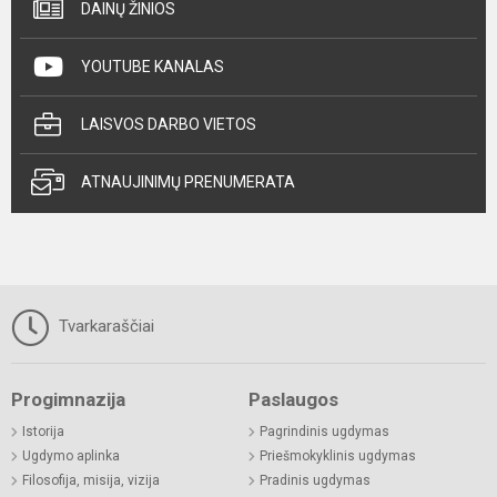
DAINŲ ŽINIOS
YOUTUBE KANALAS
LAISVOS DARBO VIETOS
ATNAUJINIMŲ PRENUMERATA
Tvarkaraščiai
Progimnazija
Paslaugos
Istorija
Pagrindinis ugdymas
Ugdymo aplinka
Priešmokyklinis ugdymas
Filosofija, misija, vizija
Pradinis ugdymas