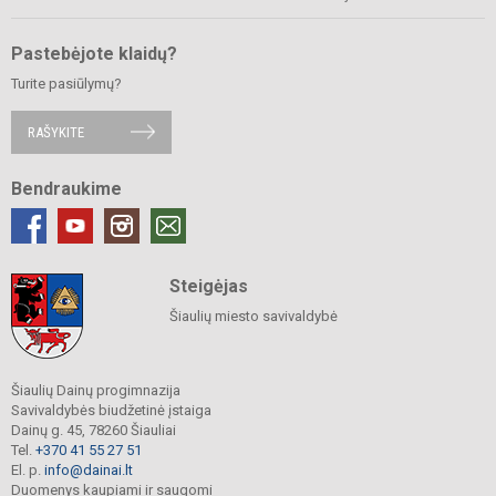
Pastebėjote klaidų?
Turite pasiūlymų?
RAŠYKITE
Bendraukime
Steigėjas
Šiaulių miesto savivaldybė
Šiaulių Dainų progimnazija
Savivaldybės biudžetinė įstaiga
Dainų g. 45, 78260 Šiauliai
Tel.
+370 41 55 27 51
El. p.
info@dainai.lt
Duomenys kaupiami ir saugomi