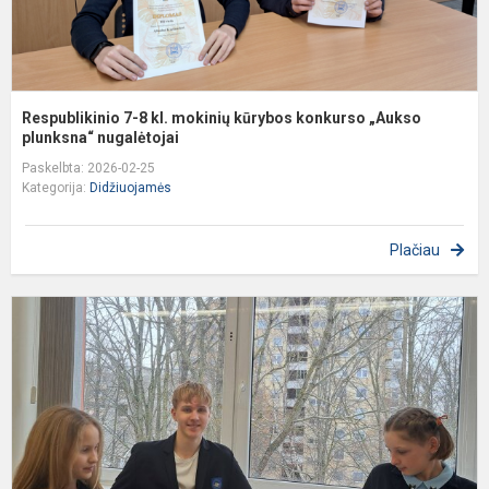
p
Respublikinio 7-8 kl. mokinių kūrybos konkurso „Aukso
plunksna“ nugalėtojai
Paskelbta: 2026-02-25
Kategorija:
Didžiuojamės
Plačiau
Š
m
5
8
kl
m
d