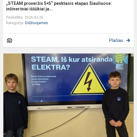
„STEAM proveržis 5×5“ penktasis etapas Šiauliuose:
inžineriniai iššūkiai ja...
Paskelbta: 2026-02-26
Kategorija:
Didžiuojamės
Plačiau
S
p
3
k