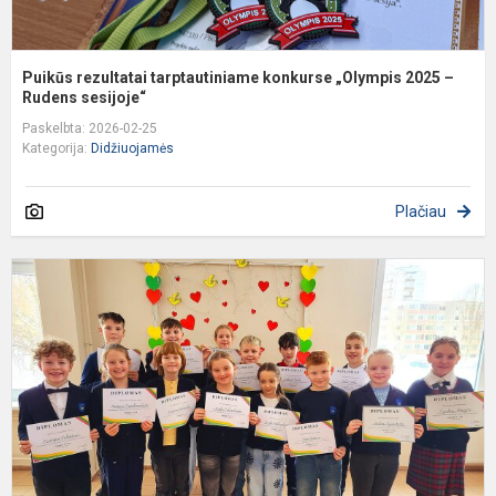
Puikūs rezultatai tarptautiniame konkurse „Olympis 2025 –
Rudens sesijoje“
Paskelbta: 2026-02-25
Kategorija:
Didžiuojamės
Plačiau
D
s
r
k
„
is