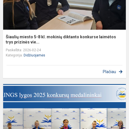
k
l
t..
Šiaulių miesto 5-8 kl. mokinių diktanto konkurse laimėtos
trys prizinės vie...
Paskelbta: 2026-02-24
Kategorija:
Didžiuojamės
Plačiau
D
K
L
2
k
m