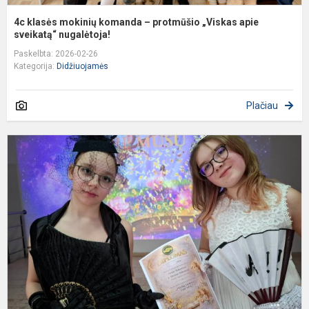
4c klasės mokinių komanda – protmūšio „Viskas apie
sveikatą“ nugalėtoja!
Paskelbta: 2026-02-26
Kategorija:
Didžiuojamės
Plačiau
Š
m
d
v
k
,
h