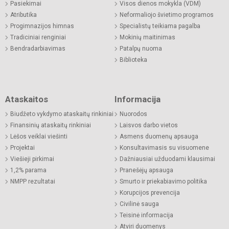
Pasiekimai
Visos dienos mokykla (VDM)
Atributika
Neformaliojo švietimo programos
Progimnazijos himnas
Specialistų teikiama pagalba
Tradiciniai renginiai
Mokinių maitinimas
Bendradarbiavimas
Patalpų nuoma
Biblioteka
Ataskaitos
Informacija
Biudžeto vykdymo ataskaitų rinkiniai
Nuorodos
Finansinių ataskaitų rinkiniai
Laisvos darbo vietos
Lėšos veiklai viešinti
Asmens duomenų apsauga
Projektai
Konsultavimasis su visuomene
Viešieji pirkimai
Dažniausiai užduodami klausimai
1,2% parama
Pranešėjų apsauga
NMPP rezultatai
Smurto ir priekabiavimo politika
Korupcijos prevencija
Civilinė sauga
Teisinė informacija
Atviri duomenys