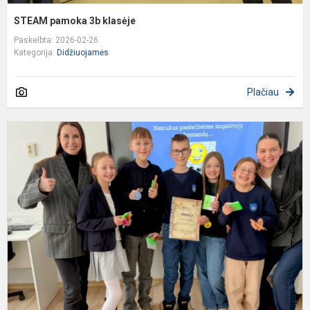
STEAM pamoka 3b klasėje
Paskelbta: 2026-02-26
Kategorija:
Didžiuojamės
Plačiau
4
k
m
k
–
p
„
a
s