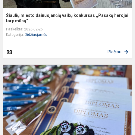
Šiaulių miesto dainuojančių vaikų konkursas ,,Pasakų herojai
tarp mūsų“
Paskelbta: 2026-02-26
Kategorija:
Didžiuojamės
Plačiau
P
r
t
k
„
2
–
R.