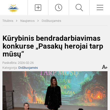
Paieška
Men
Titulinis
Naujienos
Didžiuojamės
Kūrybinis bendradarbiavimas
konkurse „Pasakų herojai tarp
mūsų“
Paskelbta: 2026-02-26
Kategorija:
Didžiuojamės