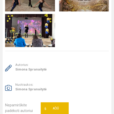
Autorius:
Simona Spranaitytė
Nuotraukos:
Simona Spranaitytė
Nepamirškite
6
AČIŪ
padėkoti autoriui