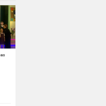
Vaikų
festivalis
–
konkursas
,,Ir
pabiro
vieversėliai...“
sas