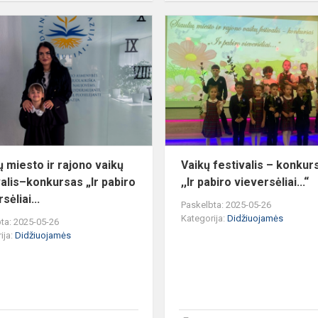
s
Šiaulių
miesto
s
ir
rajono
vaikų
festivalis–
konkursas
„Ir
pab...
ų miesto ir rajono vaikų
Vaikų festivalis – konkur
valis–konkursas „Ir pabiro
,,Ir pabiro vieversėliai...“
sėliai...
Paskelbta: 2025-05-26
Kategorija:
Didžiuojamės
ta: 2025-05-26
ija:
Didžiuojamės