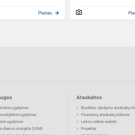
Plačiau
Pla
augos
Ataskaitos
indinis ugdymas
Biudžeto vykdymo ataskaitų rin
šmokyklinis ugdymas
Finansinių ataskaitų rinkiniai
inis ugdymas
Lėšos veiklai viešinti
s dienos mokykla (VDM)
Projektai