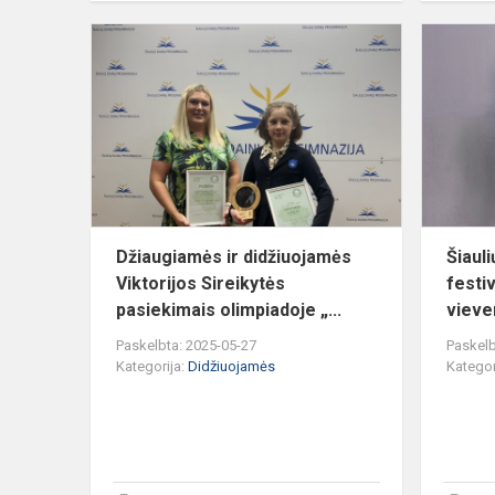
Džiaugiamė
ir
didžiuojamė
Viktorijos
Sireikytės
pasiekima...
Džiaugiamės ir didžiuojamės
Šiauli
Viktorijos Sireikytės
festi
pasiekimais olimpiadoje „...
viever
Paskelbta: 2025-05-27
Paskelb
Kategorija:
Didžiuojamės
Kategor