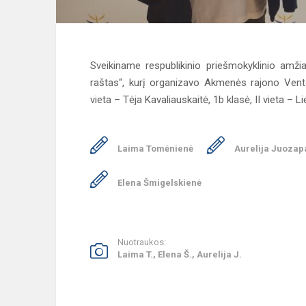
Sveikiname respublikinio priešmokyklinio amži
raštas“, kurį organizavo Akmenės rajono Ventos
vieta – Tėja Kavaliauskaitė, 1b klasė, II vieta – L
Laima Tomėnienė
Aurelija Juozap
Elena Šmigelskienė
Nuotraukos:
Laima T., Elena Š., Aurelija J.