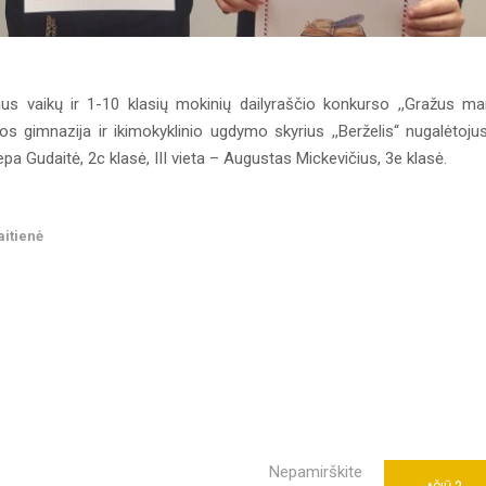
aus vaikų ir 1-10 klasių mokinių dailyraščio konkurso ,,Gražus m
 gimnazija ir ikimokyklinio ugdymo skyrius ,,Berželis“ nugalėtojus
iepa Gudaitė, 2c klasė, III vieta – Augustas Mickevičius, 3e klasė.
aitienė
Nepamirškite