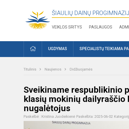
ŠIAULIŲ DAINŲ PROGIMNAZI
VEIKLOS SRITYS
PASLAUGOS
ADMI
PRADŽIA
UGDYMAS
SPECIALISTŲ TEIKIAMA P
Titulinis
Naujienos
Didžiuojamės
Sveikiname respublikinio p
klasių mokinių dailyraščio
nugalėtojus
Paskelbė : Kristina Juodeikienė
Paskelbta: 2025-06-02
Kategori