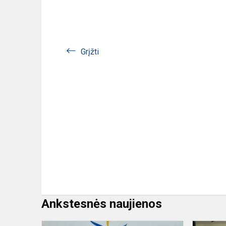
Grįžti
Ankstesnės naujienos
Respublikin