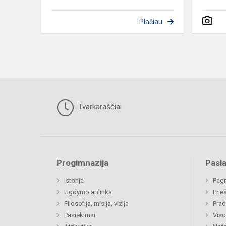
Plačiau
Tvarkaraščiai
Progimnazija
Pasl
Istorija
Pagr
Ugdymo aplinka
Prie
Filosofija, misija, vizija
Prad
Pasiekimai
Viso