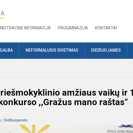
JA
NISTRACINĖ INFORMACIJA
PROGIMNAZIJA
KONTAKTAI
AGALBA
NEFORMALUSIS ŠVIETIMAS
DIDŽIUOJAMĖS
riešmokyklinio amžiaus vaikų ir 
 konkurso ,,Gražus mano raštas“
ja:
Didžiuojamės