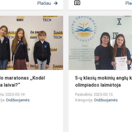
Plačiau
Pla
Mokslo
maratonas
,,Kodėl
plaukia
laivai?“
o maratonas ,,Kodėl
5-ų klasių mokinių anglų 
a laivai?“
olimpiados laimėtoja
ta: 2025-05-19
Paskelbta: 2025-05-15
ija:
Didžiuojamės
Kategorija:
Didžiuojamės