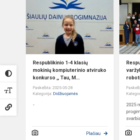
1-
4
klasių
mokinių
kompiuterin
atviruko
kon...
Respublikinio 1-4 klasių
Respu
mokinių kompiuterinio atviruko
varžy
konkurso ,, Tau, M...
robot
Paskelbta: 2025-05-28
Paskelb
Kategorija:
Didžiuojamės
Kategor
-
2025 m
progim
svarbi
Plačiau