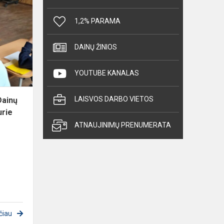
kūrėjai
1,2% PARAMA
iš
Šiaulių
Dainų
DAINŲ ŽINIOS
progimnazijos:
robotai,
YOUTUBE KANALAS
k...
LAISVOS DARBO VIETOS
 Dainų
urie
ATNAUJINIMŲ PRENUMERATA
čiau