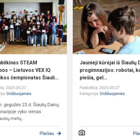
STEAM
varžybos
–
Lietuvos
io
VEX
IQ
robotikos
če...
blikinės STEAM
Jaunieji kūrėjai iš Šiaulių
bos – Lietuvos VEX IQ
progimnazijos: robotai, k
ikos čempionatas Šiauli...
piešia, gel...
ta: 2025-05-27
Paskelbta: 2025-05-27
ija:
Didžiuojamės
Kategorija:
Didžiuojamės
. gegužės 23 d. Šiaulių Dainų
nazijoje vyko vienas
ausių metų...
Plačiau
Pla