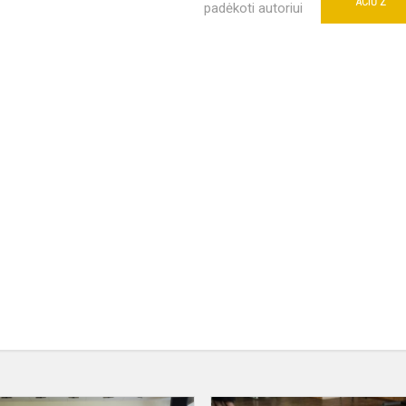
2
AČIŪ
padėkoti autoriui
io
Respublikinės