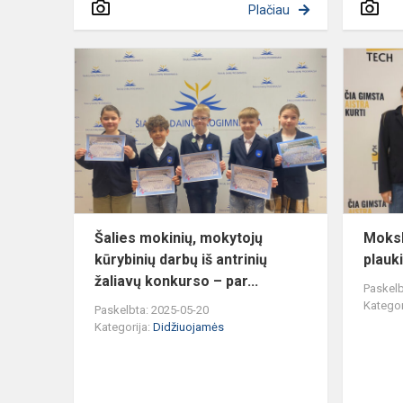
Plačiau
Šalies
mokinių,
mokytojų
kūrybinių
darbų
iš
antrinių
žaliav...
Šalies mokinių, mokytojų
Moksl
kūrybinių darbų iš antrinių
plauki
žaliavų konkurso – par...
Paskelb
Kategor
Paskelbta: 2025-05-20
Kategorija:
Didžiuojamės