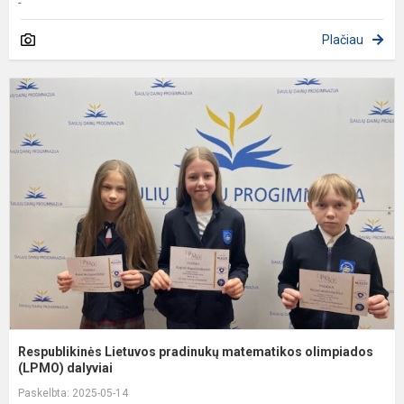
-
Plačiau
R
L
p
m
o
(L
Respublikinės Lietuvos pradinukų matematikos olimpiados
(LPMO) dalyviai
Paskelbta: 2025-05-14