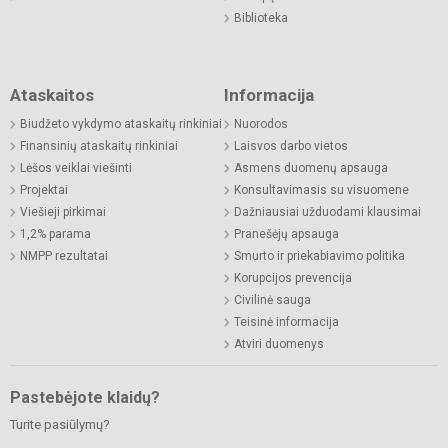
Biblioteka
Ataskaitos
Informacija
Biudžeto vykdymo ataskaitų rinkiniai
Nuorodos
Finansinių ataskaitų rinkiniai
Laisvos darbo vietos
Lėšos veiklai viešinti
Asmens duomenų apsauga
Projektai
Konsultavimasis su visuomene
Viešieji pirkimai
Dažniausiai užduodami klausimai
1,2% parama
Pranešėjų apsauga
NMPP rezultatai
Smurto ir priekabiavimo politika
Korupcijos prevencija
Civilinė sauga
Teisinė informacija
Atviri duomenys
Pastebėjote klaidų?
Turite pasiūlymų?