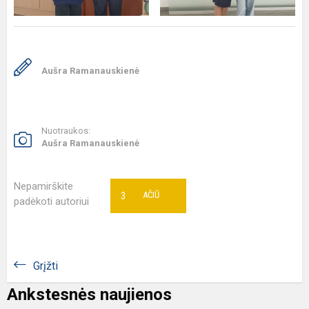
Aušra Ramanauskienė
Nuotraukos:
Aušra Ramanauskienė
Nepamirškite
3
AČIŪ
padėkoti autoriui
Grįžti
Ankstesnės naujienos