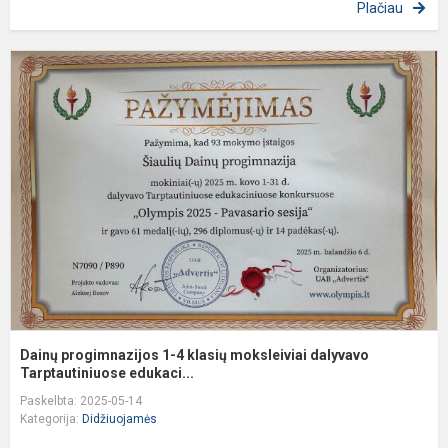
Plačiau
D
p
1
4
k
m
d
T
Dainų progimnazijos 1-4 klasių moksleiviai dalyvavo
Tarptautiniuose edukaci...
Paskelbta: 2025-05-14
Kategorija:
Didžiuojamės