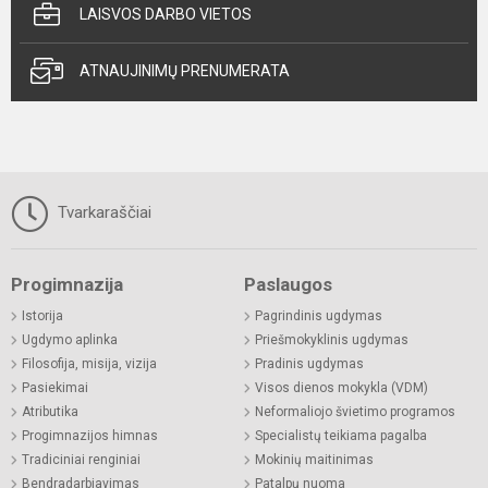
LAISVOS DARBO VIETOS
ATNAUJINIMŲ PRENUMERATA
Tvarkaraščiai
Progimnazija
Paslaugos
Istorija
Pagrindinis ugdymas
Ugdymo aplinka
Priešmokyklinis ugdymas
Filosofija, misija, vizija
Pradinis ugdymas
Pasiekimai
Visos dienos mokykla (VDM)
Atributika
Neformaliojo švietimo programos
Progimnazijos himnas
Specialistų teikiama pagalba
Tradiciniai renginiai
Mokinių maitinimas
Bendradarbiavimas
Patalpų nuoma