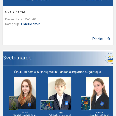
Sveikiname
Paskelbta: 2025-05-01
Kategorija:
Didžiuojamės
Plačiau
S