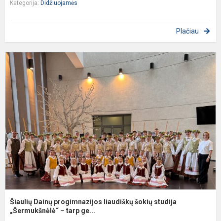
Kategorija:
Didžiuojamės
Plačiau
Š
D
p
l
š
s
„
Šiaulių Dainų progimnazijos liaudiškų šokių studija
„Šermukšnėlė“ – tarp ge...