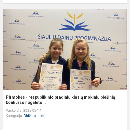
P
-
r
p
k
m
p
k.
Pirmokės - respublikinio pradinių klasių mokinių piešinių
konkurso nugalėto...
Paskelbta: 2025-05-14
Kategorija:
Didžiuojamės