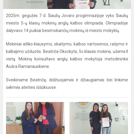
2025m. gegužės 7 d. Šiaulių Jovaro progimnazijoje vyko Šiaulių
miesto 5-ų klasių mokinių anglų kalbos olimpiada. Olimpiadoje
dalyvavo 14 puikiai besimokančių mokinių iš miesto mokyklų.
Mokiniai atliko klausymo, skaitymo, kalbos vartosenos, rašymo ir
kalbėjimo užduotis. Beatričė Okockytė, 5c klasės mokinė, užėmė II
vietą. Mokinę konsultavo anglų kalbos mokytoja metodininkė
Aušra Ramanauskienė.
Sveikiname Beatričę, didžiuojamės ir džiaugiamės bei linkime
sėkmės ateities iššūkiuose.