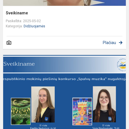
Sveikiname
Paskelbta: 2025-05-02
Kategorija:
Didžiuojamės
Plačiau
S