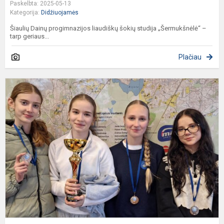
Paskelbta: 2025-05-13
Kategorija:
Didžiuojamės
Šiaulių Dainų progimnazijos liaudiškų šokių studija „Šermukšnėlė“ –
tarp geriaus...
Plačiau
T
v