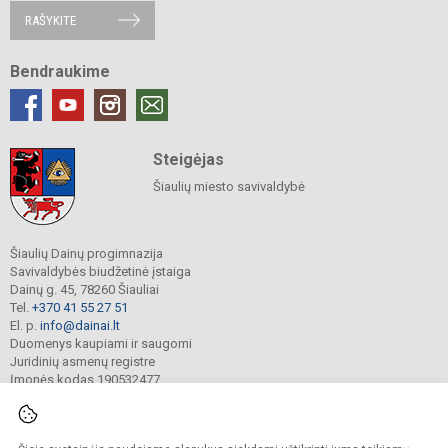
RAŠYKITE
Bendraukime
Steigėjas
Šiaulių miesto savivaldybė
Šiaulių Dainų progimnazija
Savivaldybės biudžetinė įstaiga
Dainų g. 45, 78260 Šiauliai
Tel.
+370 41 55 27 51
El. p.
info@dainai.lt
Duomenys kaupiami ir saugomi
Juridinių asmenų registre
Įmonės kodas 190532477