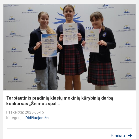
T
p
k
m
k
d
k
Tarptautinis pradinių klasių mokinių kūrybinių darbų
konkursas „Šeimos spal...
Paskelbta: 2025-05-15
Kategorija:
Didžiuojamės
Plačiau