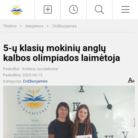
Paieška
Men
Titulinis
Naujienos
Didžiuojamės
5-ų klasių mokinių anglų
kalbos olimpiados laimėtoja
Paskelbė : Kristina Juodeikienė
Paskelbta: 2025-05-15
Kategorija:
Didžiuojamės