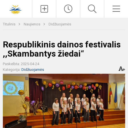
Paieška
Men
Titulinis
Naujienos
Didžiuojamės
Respublikinis dainos festivalis
,,Skambantys žiedai“
Paskelbta: 2025-04-24
Kategorija:
Didžiuojamės