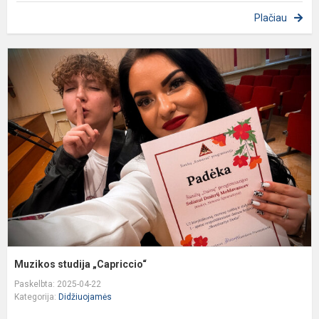
Plačiau
M
s
„
Muzikos studija „Capriccio“
Paskelbta: 2025-04-22
Kategorija:
Didžiuojamės