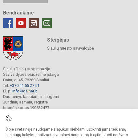
Bendraukime
Steigėjas
Šiaulių miesto savivaldybė
Šiaulių Dainų progimnazija
Savivaldybės biudžetinė įstaiga
Dainų g. 45, 78260 Šiauliai
Tel.
+370 41 55 27 51
El. p.
info@dainai.lt
Duomenys kaupiami ir saugomi
Juridinių asmenų registre
Įmonės kodas 190532477
Šioje svetainėje naudojame slapukus siekdami užtikrinti jums teikiamų
© 2023. Šiaulių Dainų progimnazija. Visos teisės saugomos.
Kopijuoti turinį be raštiško gimnazijos sutikimo griežtai draudžiama.
paslaugų kokybę, analizuoti svetainės naudojimą ir optimizuoti naršymo