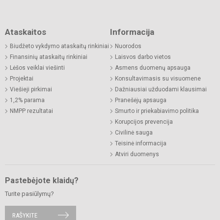
Ataskaitos
Informacija
Biudžeto vykdymo ataskaitų rinkiniai
Nuorodos
Finansinių ataskaitų rinkiniai
Laisvos darbo vietos
Lėšos veiklai viešinti
Asmens duomenų apsauga
Projektai
Konsultavimasis su visuomene
Viešieji pirkimai
Dažniausiai užduodami klausimai
1,2% parama
Pranešėjų apsauga
NMPP rezultatai
Smurto ir priekabiavimo politika
Korupcijos prevencija
Civilinė sauga
Teisinė informacija
Atviri duomenys
Pastebėjote klaidų?
Turite pasiūlymų?
RAŠYKITE