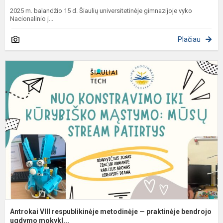
2025 m. balandžio 15 d. Šiaulių universitetinėje gimnazijoje vyko
Nacionalinio j...
Plačiau
A
V
r
m
p
b
Antrokai VIII respublikinėje metodinėje — praktinėje bendrojo
ugdymo mokykl...