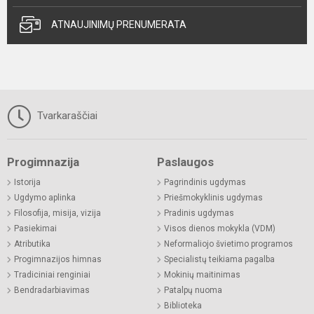
ATNAUJINIMŲ PRENUMERATA
Tvarkaraščiai
Progimnazija
Paslaugos
Istorija
Pagrindinis ugdymas
Ugdymo aplinka
Priešmokyklinis ugdymas
Filosofija, misija, vizija
Pradinis ugdymas
Pasiekimai
Visos dienos mokykla (VDM)
Atributika
Neformaliojo švietimo programos
Progimnazijos himnas
Specialistų teikiama pagalba
Tradiciniai renginiai
Mokinių maitinimas
Bendradarbiavimas
Patalpų nuoma
Biblioteka