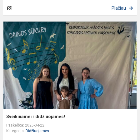
Plačiau
S
ir
d
Sveikiname ir didžiuojamės!
Paskelbta: 2025-04-22
Kategorija:
Didžiuojamės