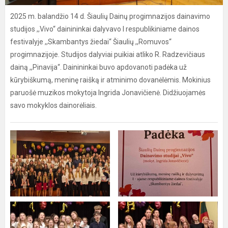
2025 m. balandžio 14 d. Šiaulių Dainų progimnazijos dainavimo
studijos ,,Vivo“ dainininkai dalyvavo I respublikiniame dainos
festivalyje ,,Skambantys žiedai“ Šiaulių ,,Romuvos“
progimnazijoje. Studijos dalyviai puikiai atliko R. Radzevičiaus
dainą ,,Pinavija“. Dainininkai buvo apdovanoti padėka už
kūrybiškumą, meninę raišką ir atminimo dovanėlėmis. Mokinius
paruošė muzikos mokytoja Ingrida Jonavičienė. Didžiuojamės
savo mokyklos dainorėliais.