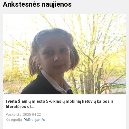
Ankstesnės naujienos
I
v
Š
m
5
6
k
m
l
k
i..
I vieta Šiaulių miesto 5-6 klasių mokinių lietuvių kalbos ir
literatūros ol...
Paskelbta: 2025-04-22
Kategorija:
Didžiuojamės