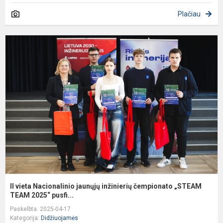
Plačiau
II
v
N
j
i
č
„
II vieta Nacionalinio jaunųjų inžinierių čempionato „STEAM
TEAM 2025“ pusfi...
Paskelbta: 2025-04-17
Kategorija:
Didžiuojamės