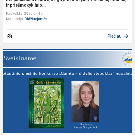
ir priešmokyklinio...
Paskelbta: 2025-04-15
Kategorija:
Didžiuojamės
Plačiau
S