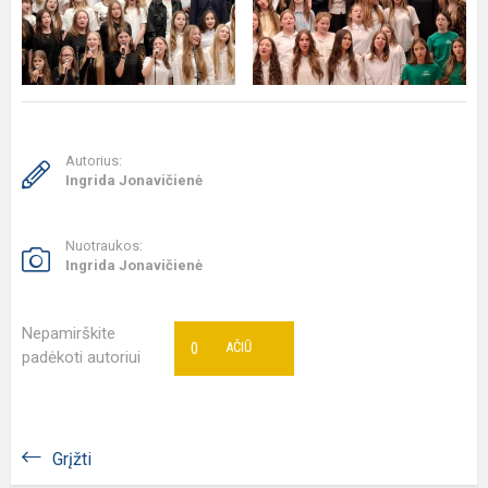
Autorius:
Ingrida Jonavičienė
Nuotraukos:
Ingrida Jonavičienė
Nepamirškite
0
AČIŪ
padėkoti autoriui
Grįžti