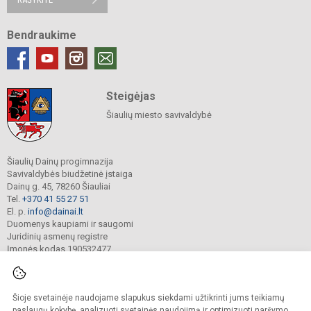
Bendraukime
Steigėjas
Šiaulių miesto savivaldybė
Šiaulių Dainų progimnazija
Savivaldybės biudžetinė įstaiga
Dainų g. 45, 78260 Šiauliai
Tel.
+370 41 55 27 51
El. p.
info@dainai.lt
Duomenys kaupiami ir saugomi
Juridinių asmenų registre
Įmonės kodas 190532477
Šioje svetainėje naudojame slapukus siekdami užtikrinti jums teikiamų
© 2023. Šiaulių Dainų progimnazija. Visos teisės saugomos.
Kopijuoti turinį be raštiško gimnazijos sutikimo griežtai draudžiama.
paslaugų kokybę, analizuoti svetainės naudojimą ir optimizuoti naršymo