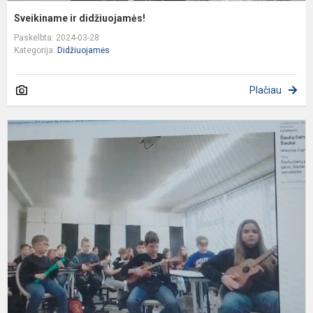
Sveikiname ir didžiuojamės!
Paskelbta: 2024-03-28
Kategorija:
Didžiuojamės
Plačiau
E
m
d