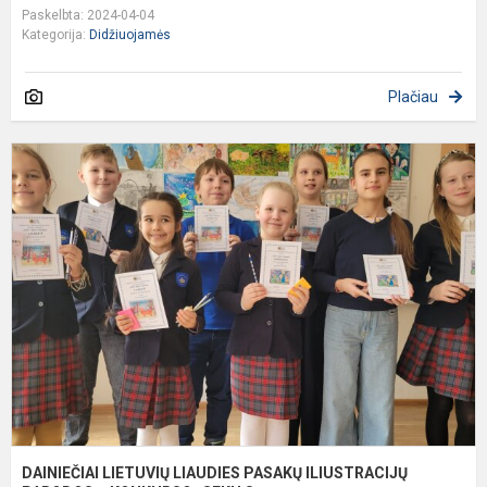
Paskelbta: 2024-04-04
Kategorija:
Didžiuojamės
Plačiau
D
L
L
P
I
P
–.
DAINIEČIAI LIETUVIŲ LIAUDIES PASAKŲ ILIUSTRACIJŲ