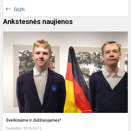
Grįžti
Ankstesnės naujienos
S
ir
d
Sveikiname ir didžiuojamės!
Paskelbta: 2024-04-12