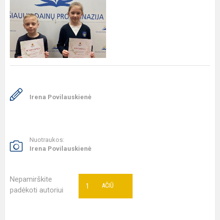
Irena Povilauskienė
Nuotraukos:
Irena Povilauskienė
Nepamirškite
1
AČIŪ
padėkoti autoriui