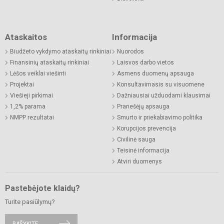
Ataskaitos
Informacija
Biudžeto vykdymo ataskaitų rinkiniai
Nuorodos
Finansinių ataskaitų rinkiniai
Laisvos darbo vietos
Lėšos veiklai viešinti
Asmens duomenų apsauga
Projektai
Konsultavimasis su visuomene
Viešieji pirkimai
Dažniausiai užduodami klausimai
1,2% parama
Pranešėjų apsauga
NMPP rezultatai
Smurto ir priekabiavimo politika
Korupcijos prevencija
Civilinė sauga
Teisinė informacija
Atviri duomenys
Pastebėjote klaidų?
Turite pasiūlymų?
RAŠYKITE