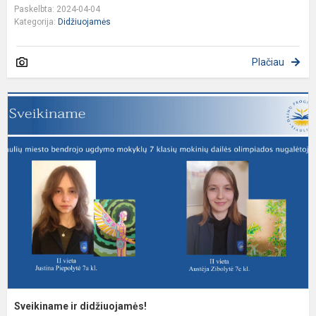
Paskelbta: 2024-04-04
Kategorija:
Didžiuojamės
Plačiau
S
ir
d
Sveikiname ir didžiuojamės!