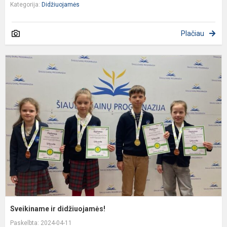
Kategorija:
Didžiuojamės
Plačiau
S
ir
d
Sveikiname ir didžiuojamės!
Paskelbta: 2024-04-11