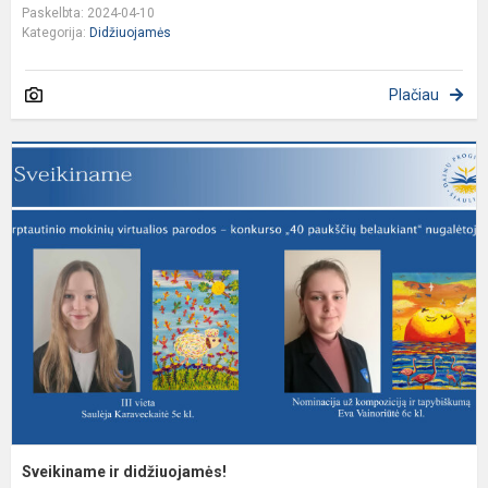
Paskelbta: 2024-04-10
Kategorija:
Didžiuojamės
Plačiau
S
ir
d
Sveikiname ir didžiuojamės!