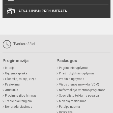
ATNAUJINIMŲ PRENUMERATA
Tvarkaraščiai
Progimnazija
Paslaugos
Istorija
Pagrindinis ugdymas
Ugdymo aplinka
Priešmokyklinis ugdymas
Filosofija, misija, vizija
Pradinis ugdymas
Pasiekimai
Visos dienos mokykla (VDM)
Atributika
Neformaliojo švietimo programos
Progimnazijos himnas
Specialistų teikiama pagalba
Tradiciniai renginiai
Mokinių maitinimas
Bendradarbiavimas
Patalpų nuoma
Biblioteka