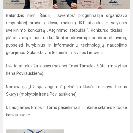
Balandžio mėn. Šiaulių ,,Juventos“ progimnazija organizavo
respublikinį pradinių klasių mokinių IKT atviruko – velykinio
sveikinimo konkursą „Atgimimo stebuklai“. Konkurso tikslas –
plėtoti vaikų ir jaunimo kultūrinį bendravimą ir bendradarbiavimą,
puoselėti kūrybinius ir informacinių technologijų naudojimo
gebėjimus. Sulaukta virš 80 piešinių iš visos Lietuvos.
I vieta atiteko 2a klasės mokinei Emai Tamulevičiūtei (mokytoja
Irena Povilauskienė).
Nominaciją „Už spalvingumą“ pelnė 2a klasės mokinys Tomas
Skėrys (mokytoja Irena Povilauskienė).
Džiaugiamės Emos ir Tomo pasiekimais. Linkime sėkmės kituose
konkursuose.