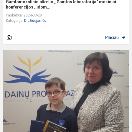
Gamtamokslinio būrelio ,,Gamtos laboratorija“ mokiniai
konferencijos ,,Įdom...
Paskelbta: 2024-03-28
Kategorija:
Didžiuojamės
Plačiau
S
ir
d