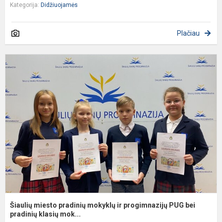
Kategorija:
Didžiuojamės
Plačiau
Š
m
p
m
ir
p
P
b
pr
Šiaulių miesto pradinių mokyklų ir progimnazijų PUG bei
pradinių klasių mok...