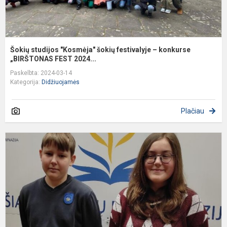
Šokių studijos "Kosmėja" šokių festivalyje – konkurse
„BIRŠTONAS FEST 2024...
Paskelbta: 2024-03-14
Kategorija:
Didžiuojamės
Plačiau
S
ir
d