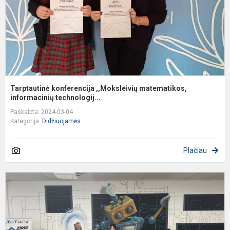
Tarptautinė konferencija ,,Moksleivių matematikos,
informacinių technologij...
Paskelbta: 2024-03-04
Kategorija:
Didžiuojamės
Plačiau
S
ir
d