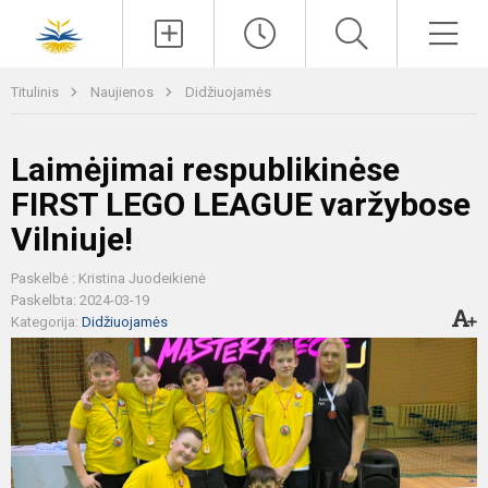
Paieška
Men
Titulinis
Naujienos
Didžiuojamės
Laimėjimai respublikinėse
FIRST LEGO LEAGUE varžybose
Vilniuje!
Paskelbė : Kristina Juodeikienė
Paskelbta: 2024-03-19
Kategorija:
Didžiuojamės