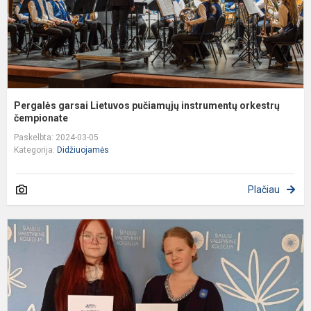
če
Pergalės garsai Lietuvos pučiamųjų instrumentų orkestrų
čempionate
Paskelbta: 2024-03-05
Kategorija:
Didžiuojamės
Plačiau
T
k
,
m
i