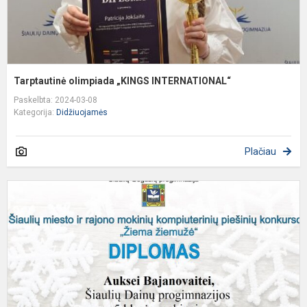
Tarptautinė olimpiada „KINGS INTERNATIONAL“
Paskelbta: 2024-03-08
Kategorija:
Didžiuojamės
Plačiau
S