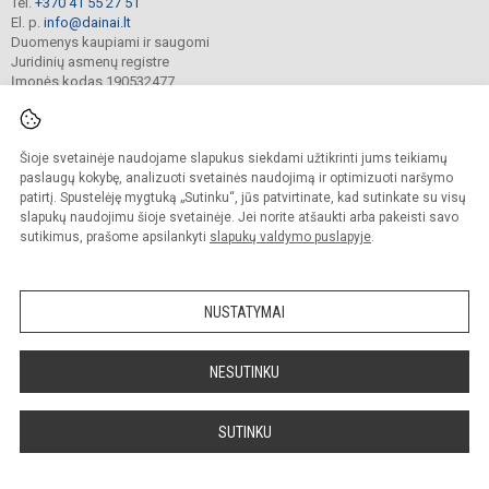
Tel.
+370 41 55 27 51
El. p.
info@dainai.lt
Duomenys kaupiami ir saugomi
Juridinių asmenų registre
Įmonės kodas 190532477
Šioje svetainėje naudojame slapukus siekdami užtikrinti jums teikiamų
© 2023. Šiaulių Dainų progimnazija. Visos teisės saugomos.
Kopijuoti turinį be raštiško gimnazijos sutikimo griežtai draudžiama.
paslaugų kokybę, analizuoti svetainės naudojimą ir optimizuoti naršymo
patirtį. Spustelėję mygtuką „Sutinku“, jūs patvirtinate, kad sutinkate su visų
Prieinamumo paraiška
Slapukų politika
slapukų naudojimu šioje svetainėje. Jei norite atšaukti arba pakeisti savo
sutikimus, prašome apsilankyti
slapukų valdymo puslapyje
.
Sumanus būdas atnaujinti
mokyklos interneto
svetainę
NUSTATYMAI
NESUTINKU
SUTINKU