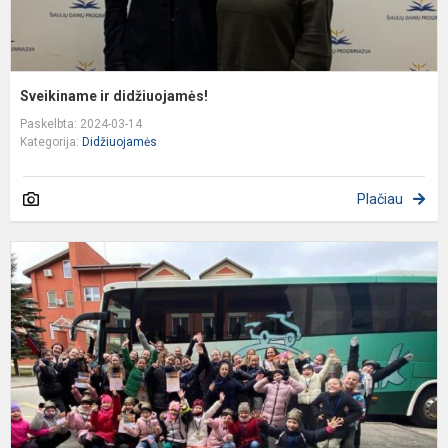
Sveikiname ir didžiuojamės!
Paskelbta: 2024-03-14
Kategorija:
Didžiuojamės
Plačiau
Š
s
"
š
f
–
k
„