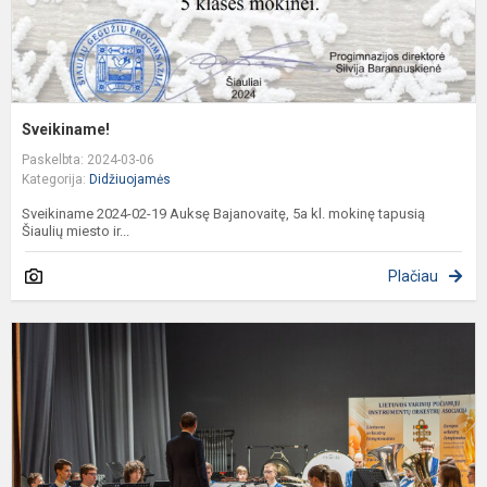
Sveikiname!
Paskelbta: 2024-03-06
Kategorija:
Didžiuojamės
Sveikiname 2024-02-19 Auksę Bajanovaitę, 5a kl. mokinę tapusią
Šiaulių miesto ir...
Plačiau
P
g
L
p
i
o