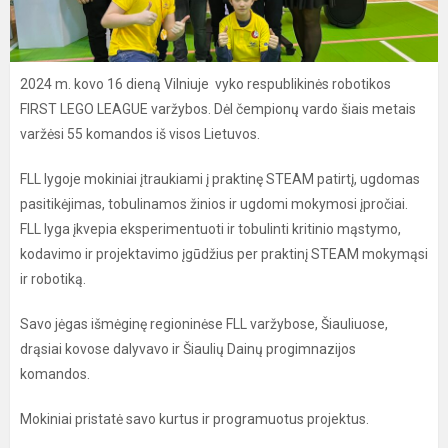
2024 m. kovo 16 dieną Vilniuje vyko respublikinės robotikos
FIRST LEGO LEAGUE varžybos. Dėl čempionų vardo šiais metais
varžėsi 55 komandos iš visos Lietuvos.
FLL lygoje mokiniai įtraukiami į praktinę STEAM patirtį, ugdomas
pasitikėjimas, tobulinamos žinios ir ugdomi mokymosi įpročiai.
FLL lyga įkvepia eksperimentuoti ir tobulinti kritinio mąstymo,
kodavimo ir projektavimo įgūdžius per praktinį STEAM mokymąsi
ir robotiką.
Savo jėgas išmėginę regioninėse FLL varžybose, Šiauliuose,
drąsiai kovose dalyvavo ir Šiaulių Dainų progimnazijos
komandos.
Mokiniai pristatė savo kurtus ir programuotus projektus.