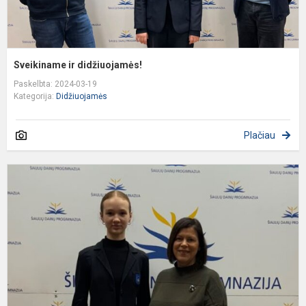
Sveikiname ir didžiuojamės!
Paskelbta: 2024-03-19
Kategorija:
Didžiuojamės
Plačiau
S
ir
d