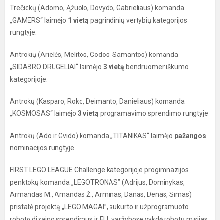
Trečiokų (Adomo, Ąžuolo, Dovydo, Gabrieliaus) komanda
„GAMERS“ laimėjo
1 vietą
pagrindinių vertybių kategorijos
rungtyje.
Antrokių (Arielės, Melitos, Godos, Samantos) komanda
„SIDABRO DRUGELIAI“ laimėjo
3 vietą
bendruomeniškumo
kategorijoje.
Antrokų (Kasparo, Roko, Deimanto, Danieliaus) komanda
„KOSMOSAS“ laimėjo
3 vietą
programavimo sprendimo rungtyje
Antrokų (Ado ir Gvido) komanda „TITANIKAS“ laimėjo
pažangos
nominacijos rungtyje.
FIRST LEGO LEAGUE Challenge kategorijoje progimnazijos
penktokų komanda „LEGOTRONAS” (Adrijus, Dominykas,
Armandas M., Amandas Ž., Arminas, Danas, Denas, Simas)
pristatė projektą „LEGO MAGAI”, sukurto ir užprogramuoto
roboto dizaino sprendimus ir FLL varžybose vykdė robotų misijas.