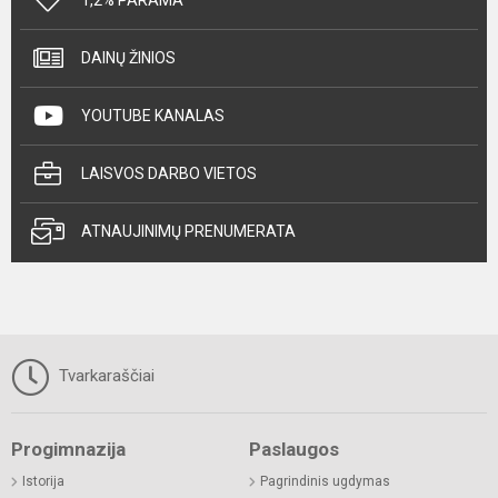
DAINŲ ŽINIOS
YOUTUBE KANALAS
LAISVOS DARBO VIETOS
ATNAUJINIMŲ PRENUMERATA
Tvarkaraščiai
Progimnazija
Paslaugos
Istorija
Pagrindinis ugdymas