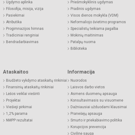
Ugdymo aplinka
Priešmokyklinis ugdymas
Filosofija, misija, vizija
Pradinis ugdymas
Pasiekimai
Visos dienos mokykla (VDM)
Atributika
Neformaliojo švietimo programos
Progimnazijos himnas
Specialistų teikiama pagalba
Tradiciniai renginiai
Mokinių maitinimas
Bendradarbiavimas
Patalpų nuoma
Biblioteka
Ataskaitos
Informacija
Biudžeto vykdymo ataskaitų rinkiniai
Nuorodos
Finansinių ataskaitų rinkiniai
Laisvos darbo vietos
Lėšos veiklai viešinti
Asmens duomenų apsauga
Projektai
Konsultavimasis su visuomene
Viešieji pirkimai
Dažniausiai užduodami klausimai
1,2% parama
Pranešėjų apsauga
NMPP rezultatai
Smurto ir priekabiavimo politika
Korupcijos prevencija
Civilinė sauga