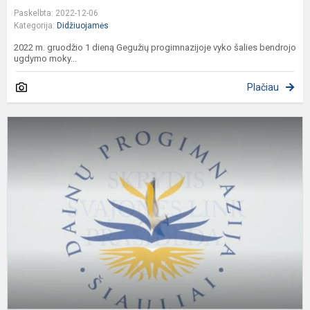
Paskelbta: 2022-12-06
Kategorija:
Didžiuojamės
2022 m. gruodžio 1 dieną Gegužių progimnazijoje vyko šalies bendrojo
ugdymo moky...
Plačiau
Š
D
p
-
G
m
k
G