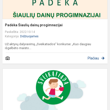
Padėka Šiaulių dainų progimnazijai
Paskelbta: 2022-10-14
Kategorija:
Didžiuojamės
Už aktyvų dalyvavimą „Sveikatiados“ konkurse: „Kuo daugiau
išgelbėto maisto...
Plačiau
P
Š
d
p