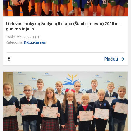
Lietuvos mokyklų žaidynių II etapo (Šiaulių miesto) 2010 m.
gimimo ir jaun...
Paskelbta: 2022-11-16
Kategorija:
Didžiuojamės
Plačiau
K
„
ž
m
n