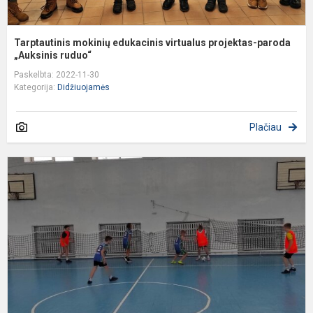
Tarptautinis mokinių edukacinis virtualus projektas-paroda
„Auksinis ruduo“
Paskelbta: 2022-11-30
Kategorija:
Didžiuojamės
Plačiau
D
-
f