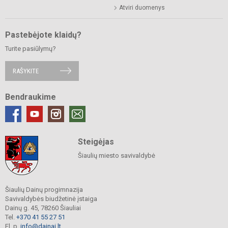
Atviri duomenys
Pastebėjote klaidų?
Turite pasiūlymų?
RAŠYKITE
Bendraukime
Steigėjas
Šiaulių miesto savivaldybė
Šiaulių Dainų progimnazija
Savivaldybės biudžetinė įstaiga
Dainų g. 45, 78260 Šiauliai
Tel.
+370 41 55 27 51
El. p.
info@dainai.lt