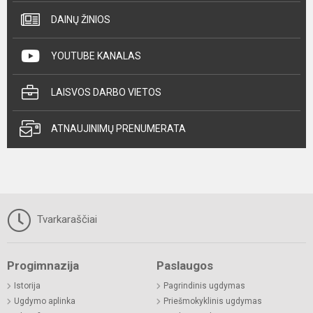
DAINŲ ŽINIOS
YOUTUBE KANALAS
LAISVOS DARBO VIETOS
ATNAUJINIMŲ PRENUMERATA
Tvarkaraščiai
Progimnazija
Paslaugos
Istorija
Pagrindinis ugdymas
Ugdymo aplinka
Priešmokyklinis ugdymas