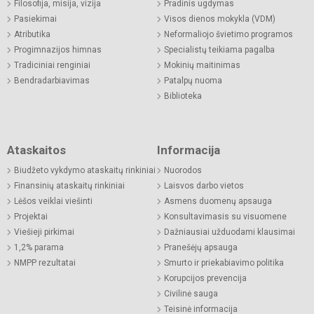
Filosofija, misija, vizija
Pradinis ugdymas
Pasiekimai
Visos dienos mokykla (VDM)
Atributika
Neformaliojo švietimo programos
Progimnazijos himnas
Specialistų teikiama pagalba
Tradiciniai renginiai
Mokinių maitinimas
Bendradarbiavimas
Patalpų nuoma
Biblioteka
Ataskaitos
Informacija
Biudžeto vykdymo ataskaitų rinkiniai
Nuorodos
Finansinių ataskaitų rinkiniai
Laisvos darbo vietos
Lėšos veiklai viešinti
Asmens duomenų apsauga
Projektai
Konsultavimasis su visuomene
Viešieji pirkimai
Dažniausiai užduodami klausimai
1,2% parama
Pranešėjų apsauga
NMPP rezultatai
Smurto ir priekabiavimo politika
Korupcijos prevencija
Civilinė sauga
Teisinė informacija