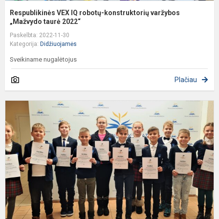
Respublikinės VEX IQ robotų-konstruktorių varžybos
„Mažvydo taurė 2022“
Paskelbta: 2022-11-30
Kategorija:
Didžiuojamės
Sveikiname nugalėtojus
Plačiau
T
m
e
v
p
p