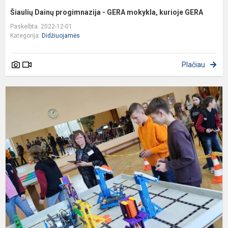
Šiaulių Dainų progimnazija - GERA mokykla, kurioje GERA
Paskelbta: 2022-12-01
Kategorija:
Didžiuojamės
Plačiau
R
V
I
r
k
v
„