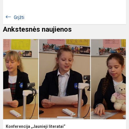
Grįžti
Ankstesnės naujienos
K
„
l
Konferencija „Jaunieji literatai“