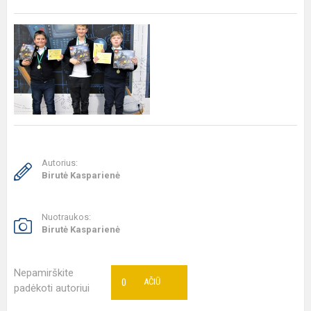
Autorius:
Birutė Kasparienė
Nuotraukos:
Birutė Kasparienė
Nepamirškite
0
AČIŪ
padėkoti autoriui