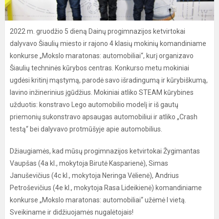
2022 m. gruodžio 5 dieną Dainų progimnazijos ketvirtokai
dalyvavo Šiaulių miesto ir rajono 4 klasių mokinių komandiniame
konkurse „Mokslo maratonas: automobiliai“, kurį organizavo
Šiaulių techninės kūrybos centras. Konkurso metu mokiniai
ugdėsi kritinį mąstymą, parodė savo išradingumą ir kūrybiškumą,
lavino inžinerinius įgūdžius. Mokiniai atliko STEAM kūrybines
užduotis: konstravo Lego automobilio modelį ir iš gautų
priemonių sukonstravo apsaugas automobiliui ir atliko „Crash
testą“ bei dalyvavo protmūšyje apie automobilius.
Džiaugiamės, kad mūsų progimnazijos ketvirtokai Žygimantas
Vaupšas (4a kl., mokytoja Birutė Kasparienė), Simas
Januševičius (4c kl., mokytoja Neringa Vėlienė), Andrius
Petroševičius (4e kl., mokytoja Rasa Lideikienė) komandiniame
konkurse „Mokslo maratonas: automobiliai“ užėmė I vietą.
Sveikiname ir didžiuojamės nugalėtojais!