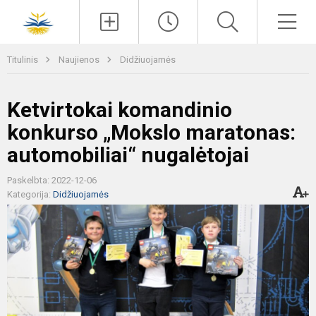
Paieška
Men
Titulinis
Naujienos
Didžiuojamės
Ketvirtokai komandinio
konkurso „Mokslo maratonas:
automobiliai“ nugalėtojai
Paskelbta: 2022-12-06
Kategorija:
Didžiuojamės