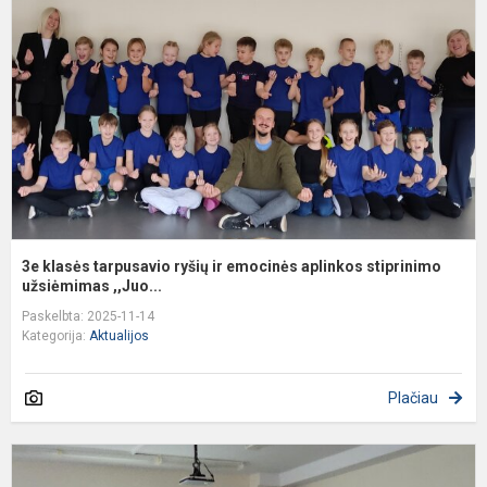
r
ir
e
a
s
3e klasės tarpusavio ryšių ir emocinės aplinkos stiprinimo
užsiėmimas ,,Juo...
Paskelbta: 2025-11-14
Kategorija:
Aktualijos
Plačiau
Š
m