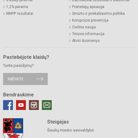
1,2% parama
Pranešėjų apsauga
NMPP rezultatai
Smurto ir priekabiavimo politika
Korupcijos prevencija
Civilinė sauga
Teisinė informacija
Atviri duomenys
Pastebėjote klaidų?
Turite pasiūlymų?
RAŠYKITE
Bendraukime
Steigėjas
Šiaulių miesto savivaldybė