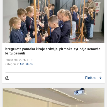
p
t
s
Integruota pamoka kitoje erdvėje: pirmokai tyrinėjo senovės
baltų pasaulį
Paskelbta: 2025-11-21
Kategorija:
Aktualijos
Plačiau
5
8
k