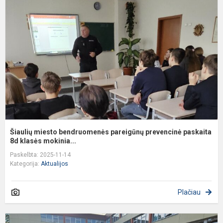
b
p
p
p
8.
Šiaulių miesto bendruomenės pareigūnų prevencinė paskaita
8d klasės mokinia...
Paskelbta: 2025-11-14
Kategorija:
Aktualijos
Plačiau