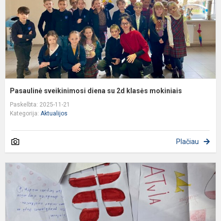
k
m
Pasaulinė sveikinimosi diena su 2d klasės mokiniais
Paskelbta: 2025-11-21
Kategorija:
Aktualijos
Plačiau
Š
D
p
3
k