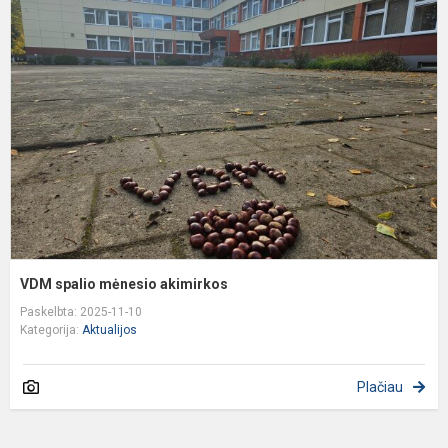
s
m
a
VDM spalio mėnesio akimirkos
Paskelbta: 2025-11-10
Kategorija:
Aktualijos
Plačiau