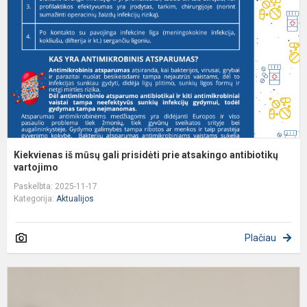
g
p
p
a
a
Kiekvienas iš mūsų gali prisidėti prie atsakingo antibiotikų
vartojimo
Paskelbta: 2025-11-17
Kategorija:
Aktualijos
Plačiau
3
k
t