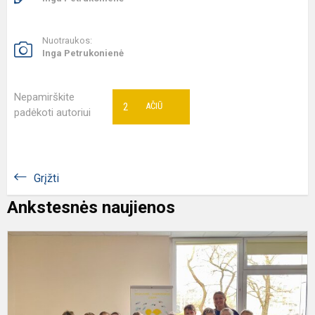
Nuotraukos:
Inga Petrukonienė
Nepamirškite
2
AČIŪ
padėkoti autoriui
Grįžti
Ankstesnės naujienos
P
s
d
s
2