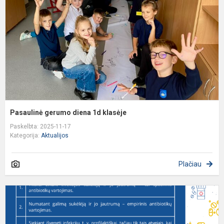
1
k
Pasaulinė gerumo diena 1d klasėje
Paskelbta: 2025-11-17
Kategorija:
Aktualijos
Plačiau
K
i
m