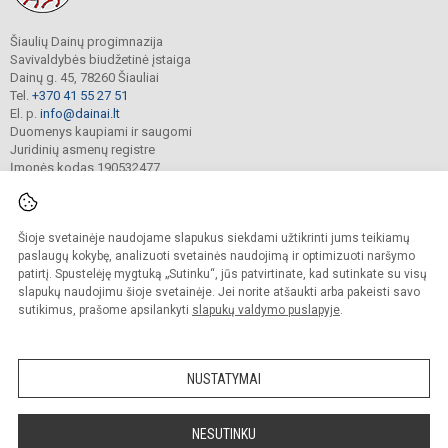
Šiaulių Dainų progimnazija
Savivaldybės biudžetinė įstaiga
Dainų g. 45, 78260 Šiauliai
Tel.
+370 41 55 27 51
El. p.
info@dainai.lt
Duomenys kaupiami ir saugomi
Juridinių asmenų registre
Įmonės kodas 190532477
Šioje svetainėje naudojame slapukus siekdami užtikrinti jums teikiamų
© 2023. Šiaulių Dainų progimnazija. Visos teisės saugomos.
Kopijuoti turinį be raštiško gimnazijos sutikimo griežtai draudžiama.
paslaugų kokybę, analizuoti svetainės naudojimą ir optimizuoti naršymo
patirtį. Spustelėję mygtuką „Sutinku“, jūs patvirtinate, kad sutinkate su visų
Prieinamumo paraiška
Slapukų politika
slapukų naudojimu šioje svetainėje. Jei norite atšaukti arba pakeisti savo
sutikimus, prašome apsilankyti
slapukų valdymo puslapyje
.
Sumanus būdas atnaujinti
mokyklos interneto
svetainę
NUSTATYMAI
NESUTINKU