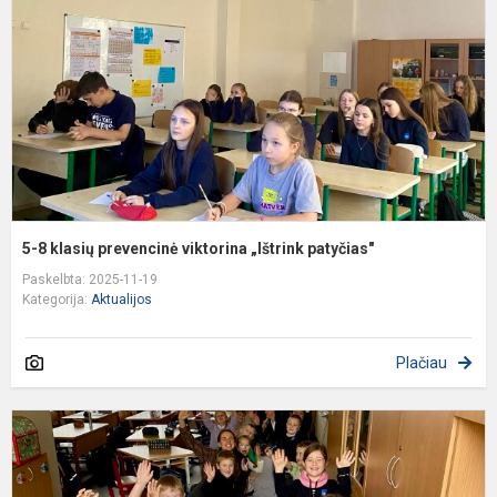
p
v
„
p
5-8 klasių prevencinė viktorina „Ištrink patyčias"
Paskelbta: 2025-11-19
Kategorija:
Aktualijos
Plačiau
P
g
d