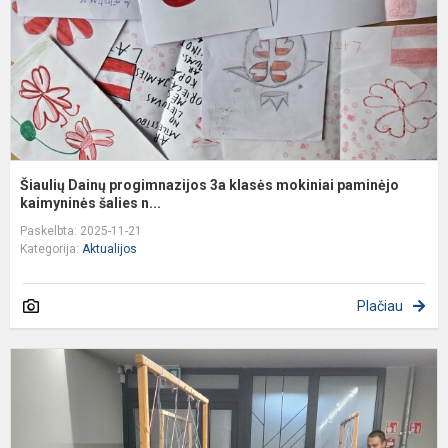
m
p
ka
Šiaulių Dainų progimnazijos 3a klasės mokiniai paminėjo
kaimyninės šalies n...
Paskelbta: 2025-11-21
Kategorija:
Aktualijos
Plačiau
I
p
k
e