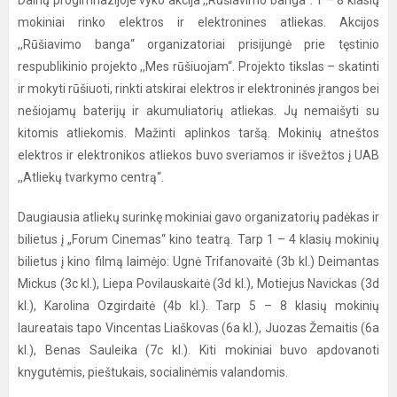
Dainų progimnazijoje vyko akcija ,,Rūšiavimo banga“. 1 – 8 klasių
mokiniai rinko elektros ir elektronines atliekas. Akcijos
,,Rūšiavimo banga“ organizatoriai prisijungė prie tęstinio
respublikinio projekto ,,Mes rūšiuojam“. Projekto tikslas – skatinti
ir mokyti rūšiuoti, rinkti atskirai elektros ir elektroninės įrangos bei
nešiojamų baterijų ir akumuliatorių atliekas. Jų nemaišyti su
kitomis atliekomis. Mažinti aplinkos taršą. Mokinių atneštos
elektros ir elektronikos atliekos buvo sveriamos ir išvežtos į UAB
,,Atliekų tvarkymo centrą“.
Daugiausia atliekų surinkę mokiniai gavo organizatorių padėkas ir
bilietus į „Forum Cinemas“ kino teatrą. Tarp 1 – 4 klasių mokinių
bilietus į kino filmą laimėjo: Ugnė Trifanovaitė (3b kl.) Deimantas
Mickus (3c kl.), Liepa Povilauskaitė (3d kl.), Motiejus Navickas (3d
kl.), Karolina Ozgirdaitė (4b kl.). Tarp 5 – 8 klasių mokinių
laureatais tapo Vincentas Liaškovas (6a kl.), Juozas Žemaitis (6a
kl.), Benas Sauleika (7c kl.). Kiti mokiniai buvo apdovanoti
knygutėmis, pieštukais, socialinėmis valandomis.