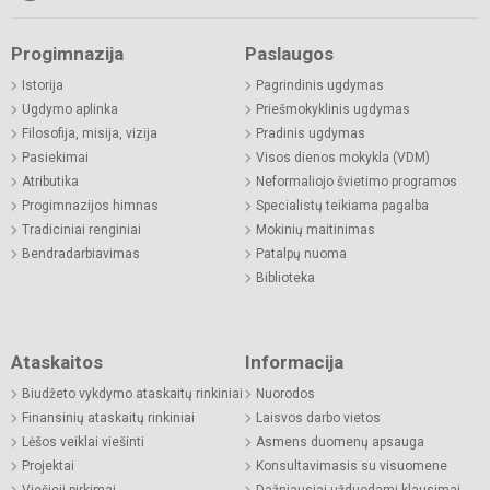
Progimnazija
Paslaugos
Istorija
Pagrindinis ugdymas
Ugdymo aplinka
Priešmokyklinis ugdymas
Filosofija, misija, vizija
Pradinis ugdymas
Pasiekimai
Visos dienos mokykla (VDM)
Atributika
Neformaliojo švietimo programos
Progimnazijos himnas
Specialistų teikiama pagalba
Tradiciniai renginiai
Mokinių maitinimas
Bendradarbiavimas
Patalpų nuoma
Biblioteka
Ataskaitos
Informacija
Biudžeto vykdymo ataskaitų rinkiniai
Nuorodos
Finansinių ataskaitų rinkiniai
Laisvos darbo vietos
Lėšos veiklai viešinti
Asmens duomenų apsauga
Projektai
Konsultavimasis su visuomene
Viešieji pirkimai
Dažniausiai užduodami klausimai