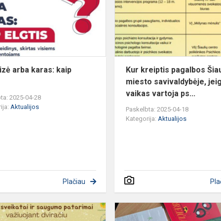
karas:
s
kaip
elgtis
izė arba karas: kaip
Kur kreiptis pagalbos Šiau
miesto savivaldybėje, jei
vaikas vartoja ps...
ta: 2025-04-28
ija:
Aktualijos
Paskelbta: 2025-04-18
Kategorija:
Aktualijos
Plačiau
Pla
Nauda
sveikatai