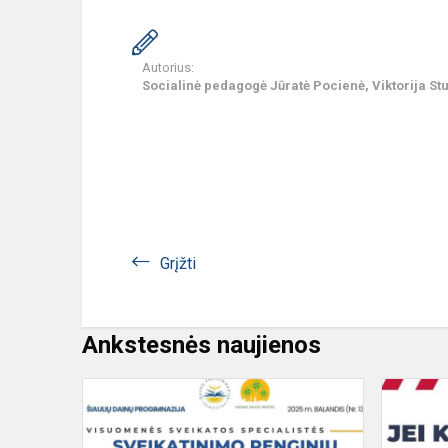
Autorius:
Socialinė pedagogė Jūratė Pocienė, Viktorija St
Grįžti
Ankstesnės naujienos
Balandžio
mėnesio
visuomenės