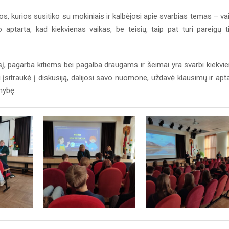
s, kurios susitiko su mokiniais ir kalbėjosi apie svarbias temas – va
ptarta, kad kiekvienas vaikas, be teisių, taip pat turi pareigų t
, pagarba kitiems bei pagalba draugams ir šeimai yra svarbi kiekvi
 įsitraukė į diskusiją, dalijosi savo nuomone, uždavė klausimų ir apt
mybę.