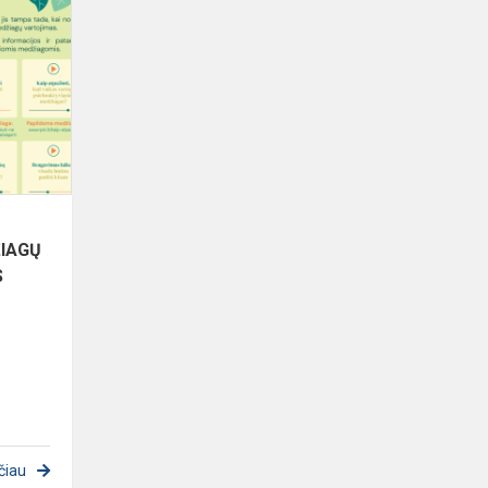
INFORMACINIS
PSICHOAKTYVIŲJŲ
MEDŽIAGŲ
VARTOJIMO
PREVENCINI...
IAGŲ
S
čiau