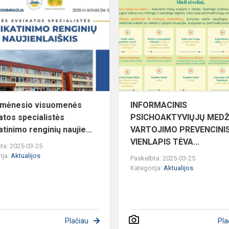
Kovo
mėnesio
visuomenės
sveikatos
specialistės
sveikatinimo...
BĖJE
 mėnesio visuomenės
INFORMACINIS
atos specialistės
PSICHOAKTYVIŲJŲ MEDŽ
tinimo renginių naujie...
VARTOJIMO PREVENCINI
VIENLAPIS TĖVA...
ta: 2025-03-25
ija:
Aktualijos
Paskelbta: 2025-03-25
Kategorija:
Aktualijos
Plačiau
Pla