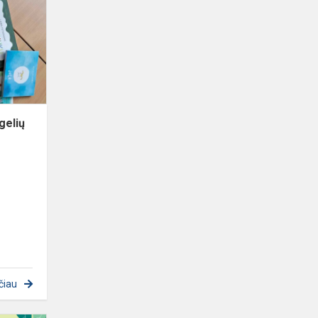
naujų
knygelių
gelių
čiau