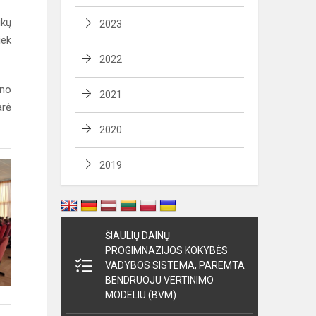
ikų
2023
iek
2022
eno
2021
arė
2020
2019
ŠIAULIŲ DAINŲ
PROGIMNAZIJOS KOKYBĖS
VADYBOS SISTEMA, PAREMTA
BENDRUOJU VERTINIMO
MODELIU (BVM)