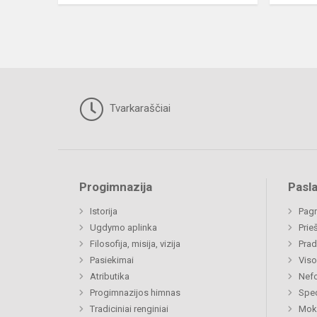
Tvarkaraščiai
Progimnazija
Pasl
Istorija
Pagr
Ugdymo aplinka
Prie
Filosofija, misija, vizija
Prad
Pasiekimai
Viso
Atributika
Nefo
Progimnazijos himnas
Spec
Tradiciniai renginiai
Moki