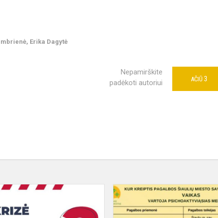
umbrienė, Erika Dagytė
Nepamirškite
3
AČIŪ
padėkoti autoriui
Jei
krizė
arba