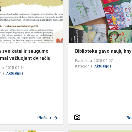
ir
nko
saugumo
patarimai
važiuojant
dviračiu
 sveikatai ir saugumo
Biblioteka gavo naujų kny
imai važiuojant dviračiu
Paskelbta: 2025-04-07
Kategorija:
Aktualijos
ta: 2025-04-14
ija:
Aktualijos
Plačiau
Pla