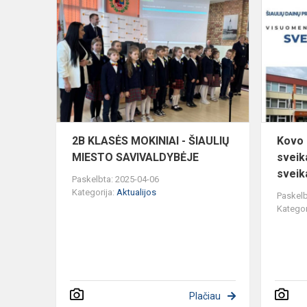
2B
KLASĖS
MOKINIAI
-
ŠIAULIŲ
MIESTO
SAVIVALDY
2B KLASĖS MOKINIAI - ŠIAULIŲ
Kovo
MIESTO SAVIVALDYBĖJE
sveik
sveika
Paskelbta: 2025-04-06
Kategorija:
Aktualijos
Paskelb
Kategor
Plačiau