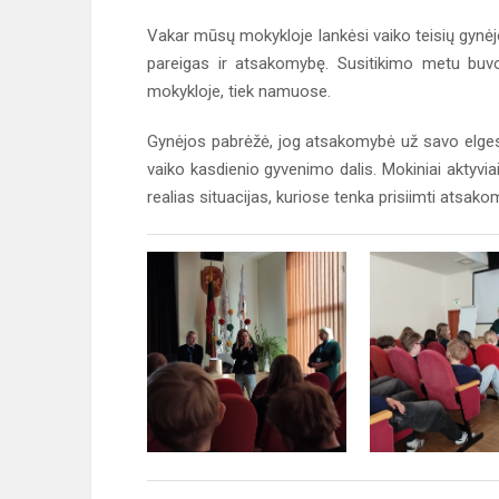
Vakar mūsų mokykloje lankėsi vaiko teisių gynėjo
pareigas ir atsakomybę. Susitikimo metu buvo a
mokykloje, tiek namuose.
Gynėjos pabrėžė, jog atsakomybė už savo elgesį
vaiko kasdienio gyvenimo dalis. Mokiniai aktyviai
realias situacijas, kuriose tenka prisiimti atsako