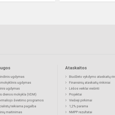
augos
Ataskaitos
indinis ugdymas
Biudžeto vykdymo ataskaitų rin
šmokyklinis ugdymas
Finansinių ataskaitų rinkiniai
inis ugdymas
Lėšos veiklai viešinti
s dienos mokykla (VDM)
Projektai
rmaliojo švietimo programos
Viešieji pirkimai
ialistų teikiama pagalba
1,2% parama
nių maitinimas
NMPP rezultatai