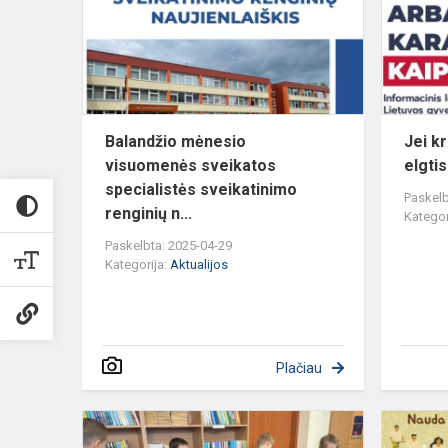
sveikatos
specialistė
sveikat...
Balandžio mėnesio
Jei kr
visuomenės sveikatos
elgtis
specialistės sveikatinimo
Paskelb
renginių n...
Kategor
Paskelbta: 2025-04-29
Kategorija:
Aktualijos
Plačiau
Pradinukai
susipažino