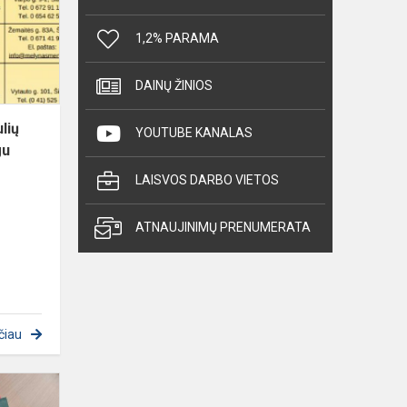
Šiaulių
miesto
1,2% PARAMA
savivaldybėje,
jeigu
DAINŲ ŽINIOS
v...
lių
YOUTUBE KANALAS
gu
LAISVOS DARBO VIETOS
ATNAUJINIMŲ PRENUMERATA
čiau
Biblioteka
gavo