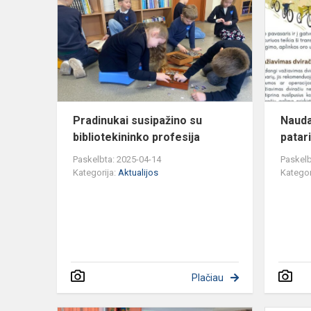
su
bibliotekini
profesija
Pradinukai susipažino su
Nauda
bibliotekininko profesija
patar
Paskelbta: 2025-04-14
Paskelb
Kategorija:
Aktualijos
Kategor
Plačiau