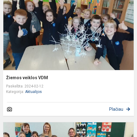
Žiemos veiklos VDM
Paskelbta: 2024-02-12
Kategorija:
Aktualijos
Plačiau
N
l