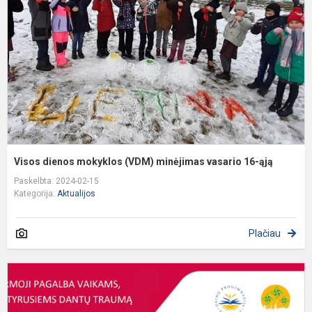
(
m
v
1
ą
Visos dienos mokyklos (VDM) minėjimas vasario 16-ąją
Paskelbta: 2024-02-15
Kategorija:
Aktualijos
Plačiau
P
p
v