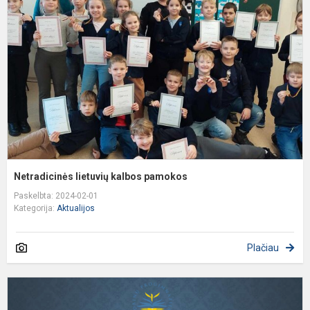
k
p
Netradicinės lietuvių kalbos pamokos
Paskelbta: 2024-02-01
Kategorija:
Aktualijos
Plačiau
P
a