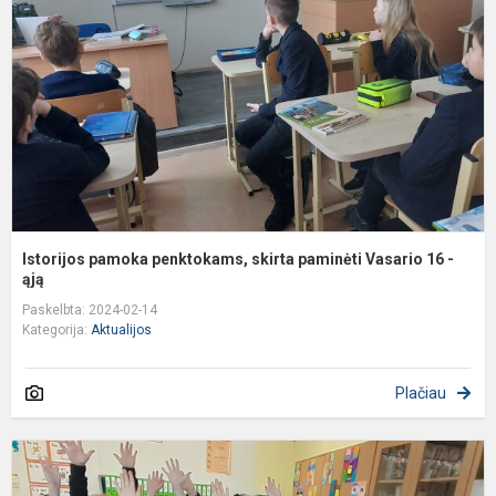
s
p
V
1
-
ą.
Istorijos pamoka penktokams, skirta paminėti Vasario 16 -
ąją
Paskelbta: 2024-02-14
Kategorija:
Aktualijos
Plačiau
Ž
v