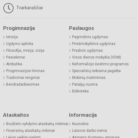
Tvarkaraščiai
Progimnazija
Paslaugos
Istorija
Pagrindinis ugdymas
Ugdymo aplinka
Priešmokyklinis ugdymas
Filosofija, misija, vizija
Pradinis ugdymas
Pasiekimai
Visos dienos mokykla (VDM)
Atributika
Neformaliojo švietimo programos
Progimnazijos himnas
Specialistų teikiama pagalba
Tradiciniai renginiai
Mokinių maitinimas
Bendradarbiavimas
Patalpų nuoma
Biblioteka
Ataskaitos
Informacija
Biudžeto vykdymo ataskaitų rinkiniai
Nuorodos
Finansinių ataskaitų rinkiniai
Laisvos darbo vietos
Lėšos veiklai viešinti
Asmens duomenų apsauga