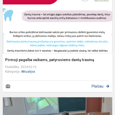
p
d
t
Pirmoji pagalba vaikams, patyrusiems dantų traumą
Paskelbta: 2024-02-15
Kategorija:
Aktualijos
Plačiau
I
p
p