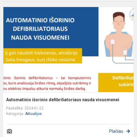
A
i
d
n
v
Automatinio išorinio defibriliatoriaus nauda visuomenei
Paskelbta: 2024-01-22
Kategorija:
Aktualijos
Plačiau