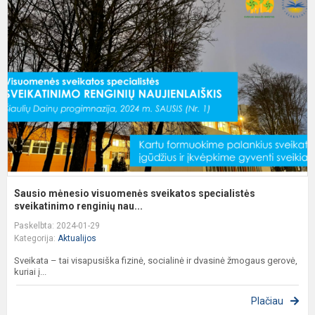
m
v
s
s
s
Sausio mėnesio visuomenės sveikatos specialistės
sveikatinimo renginių nau...
Paskelbta: 2024-01-29
Kategorija:
Aktualijos
Sveikata – tai visapusiška fizinė, socialinė ir dvasinė žmogaus gerovė,
kuriai į...
Plačiau