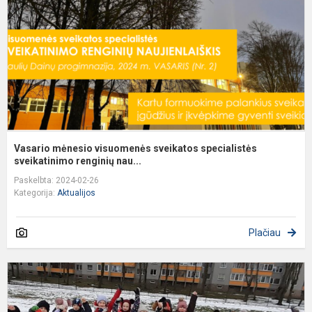
s
s
Vasario mėnesio visuomenės sveikatos specialistės
sveikatinimo renginių nau...
Paskelbta: 2024-02-26
Kategorija:
Aktualijos
Plačiau
V
d
m