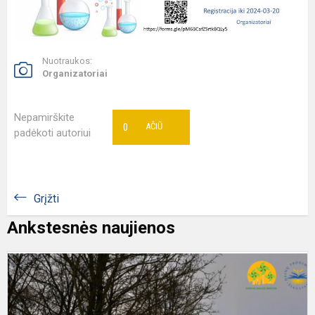
Nuotraukos:
Organizatoriai
Nepamirškite
0
AČIŪ
padėkoti autoriui
Grįžti
Ankstesnės naujienos
V
m
v
s