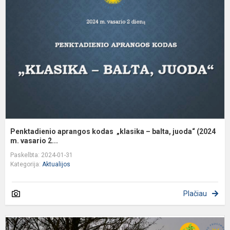
k
„
–
b
j
(2
Penktadienio aprangos kodas​ ​ „klasika – balta, juoda“ ​(2024
m. vasario 2...
Paskelbta: 2024-01-31
Kategorija:
Aktualijos
Plačiau
S