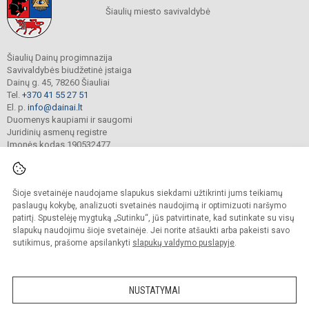
Šiaulių miesto savivaldybė
Šiaulių Dainų progimnazija
Savivaldybės biudžetinė įstaiga
Dainų g. 45, 78260 Šiauliai
Tel.
+370 41 55 27 51
El. p.
info@dainai.lt
Duomenys kaupiami ir saugomi
Juridinių asmenų registre
Įmonės kodas 190532477
Šioje svetainėje naudojame slapukus siekdami užtikrinti jums teikiamų
© 2023. Šiaulių Dainų progimnazija. Visos teisės saugomos.
Kopijuoti turinį be raštiško gimnazijos sutikimo griežtai draudžiama.
paslaugų kokybę, analizuoti svetainės naudojimą ir optimizuoti naršymo
patirtį. Spustelėję mygtuką „Sutinku“, jūs patvirtinate, kad sutinkate su visų
Prieinamumo paraiška
Slapukų politika
slapukų naudojimu šioje svetainėje. Jei norite atšaukti arba pakeisti savo
sutikimus, prašome apsilankyti
slapukų valdymo puslapyje
.
Sumanus būdas atnaujinti
mokyklos interneto
svetainę
NUSTATYMAI