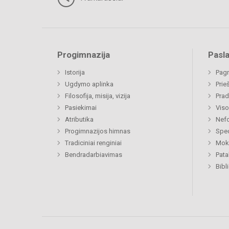
Progimnazija
Pasl
Istorija
Pagr
Ugdymo aplinka
Prie
Filosofija, misija, vizija
Prad
Pasiekimai
Viso
Atributika
Nefo
Progimnazijos himnas
Spec
Tradiciniai renginiai
Moki
Bendradarbiavimas
Pat
Bibl