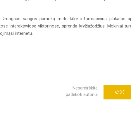
iai žmogaus saugos pamokų metu kūrė informacinius plakatus a
se interaktyviose viktorinose, sprendė kryžiažodžius. Mokiniai tur
ojimąsi internetu.
Nepamirškite
0
AČIŪ
padėkoti autoriui