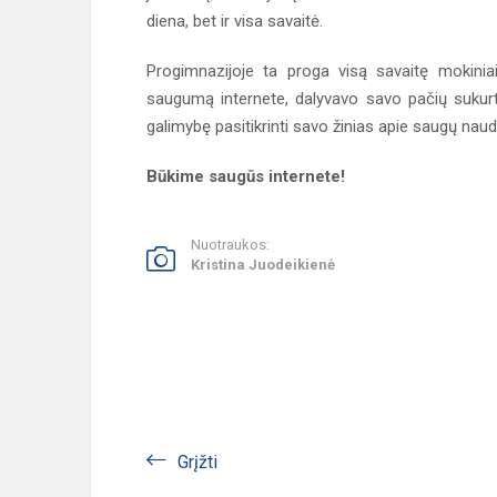
diena, bet ir visa savaitė.
Progimnazijoje ta proga visą savaitę mokin
saugumą internete, dalyvavo savo pačių sukurto
galimybę pasitikrinti savo žinias apie saugų naud
Būkime saugūs internete!
Nuotraukos:
Kristina Juodeikienė
Grįžti