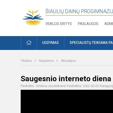
ŠIAULIŲ DAINŲ PROGIMNAZI
VEIKLOS SRITYS
PASLAUGOS
ADMI
PRADŽIA
UGDYMAS
SPECIALISTŲ TEIKIAMA P
Titulinis
Naujienos
Aktualijos
Saugesnio interneto diena
Paskelbė : Kristina Juodeikienė
Paskelbta: 2022-02-23
Kategori