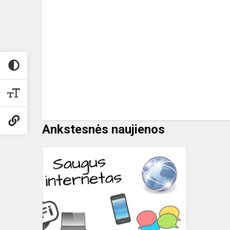
Ankstesnės naujienos
Saugesnio
interneto
savaitė
2021