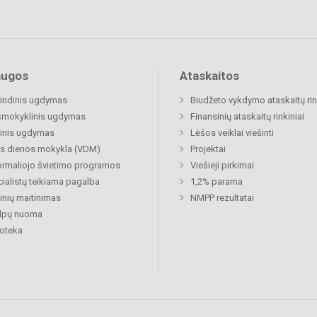
augos
Ataskaitos
indinis ugdymas
Biudžeto vykdymo ataskaitų rin
šmokyklinis ugdymas
Finansinių ataskaitų rinkiniai
inis ugdymas
Lėšos veiklai viešinti
s dienos mokykla (VDM)
Projektai
rmaliojo švietimo programos
Viešieji pirkimai
ialistų teikiama pagalba
1,2% parama
nių maitinimas
NMPP rezultatai
alpų nuoma
ioteka