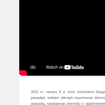
2022 m. vasario 8 d., buvo švenčiama Saugesn
pasaulyje, siekiant atkreipti visuomenės dėmesį
jaunuolių, naudojimąsi internetu ir skaitmenin