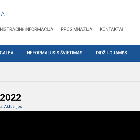
JA
NISTRACINĖ INFORMACIJA
PROGIMNAZIJA
KONTAKTAI
AGALBA
NEFORMALUSIS ŠVIETIMAS
DIDŽIUOJAMĖS
 2022
ja:
Aktualijos