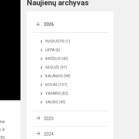
Naujienų archyvas
2026
RUGPJŪTIS (1)
LIEPA (6)
BIRŽELIS (40)
GEGUŽĖ (97)
BALANDIS (98)
KOVAS (107)
VASARIS (82)
SAUSIS (45)
2025
ame
 ir
2024
eto