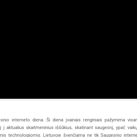
io interneto diena. Ši diena įvairiais renginiais pažymima vis
 į aktualius skaitmeninius iššūkius, skatinant saugesnį, ypač vaikų
ėmis technologijomis. Lietuvoje švenčiama ne tik Saugesnio intern