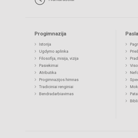
Progimnazija
Pasl
Istorija
Pagr
Ugdymo aplinka
Prie
Filosofija, misija, vizija
Prad
Pasiekimai
Viso
Atributika
Nefo
Progimnazijos himnas
Spec
Tradiciniai renginiai
Moki
Bendradarbiavimas
Pat
Bibl