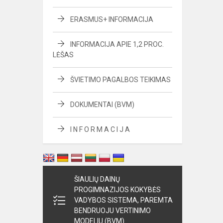
ERASMUS+ INFORMACIJA
INFORMACIJA APIE 1,2 PROC.
LĖŠAS
ŠVIETIMO PAGALBOS TEIKIMAS
DOKUMENTAI (BVM)
I N F O R M A C I J A
ŠIAULIŲ DAINŲ
PROGIMNAZIJOS KOKYBĖS
VADYBOS SISTEMA, PAREMTA
BENDRUOJU VERTINIMO
MODELIU (BVM)