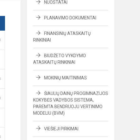
NUOSTATAI
PLANAVIMO DOKUMENTAI
FINANSINIŲ ATASKAITŲ
B
RINKINIAI
BIUDŽETO VYKDYMO
ATASKAITŲ RINKINIAI
MOKINIŲ MAITINIMAS
B
ŠIAULIŲ DAINŲ PROGIMNAZIJOS
B
KOKYBĖS VADYBOS SISTEMA,
PAREMTA BENDRUOJU VERTINIMO
MODELIU (BVM)
VIEŠIEJI PIRKIMAI
B