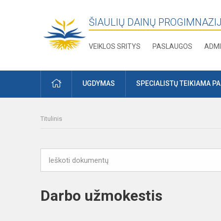
ŠIAULIŲ DAINŲ PROGIMNAZI
VEIKLOS SRITYS
PASLAUGOS
ADMI
PRADŽIA
UGDYMAS
SPECIALISTŲ TEIKIAMA P
Titulinis
Darbo užmokestis