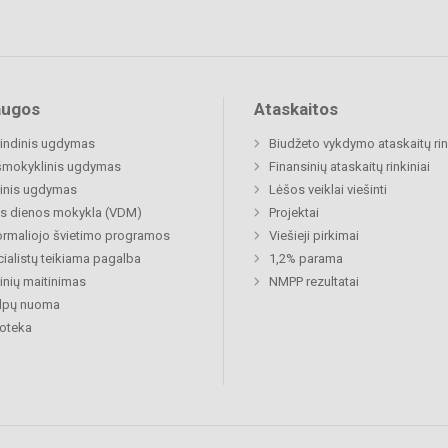
augos
Ataskaitos
indinis ugdymas
Biudžeto vykdymo ataskaitų rin
šmokyklinis ugdymas
Finansinių ataskaitų rinkiniai
inis ugdymas
Lėšos veiklai viešinti
s dienos mokykla (VDM)
Projektai
rmaliojo švietimo programos
Viešieji pirkimai
ialistų teikiama pagalba
1,2% parama
nių maitinimas
NMPP rezultatai
alpų nuoma
ioteka