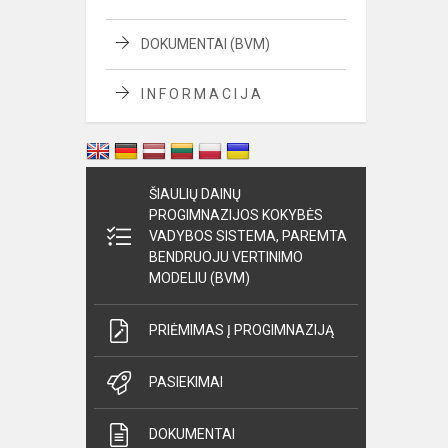
DOKUMENTAI (BVM)
I N F O R M A C I J A
ŠIAULIŲ DAINŲ
PROGIMNAZIJOS KOKYBĖS
VADYBOS SISTEMA, PAREMTA
BENDRUOJU VERTINIMO
MODELIU (BVM)
PRIĖMIMAS Į PROGIMNAZIJĄ
PASIEKIMAI
DOKUMENTAI