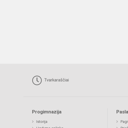
Tvarkaraščiai
Progimnazija
Pasl
Istorija
Pagr