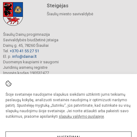
Steigėjas
Šiaulių miesto savivaldybė
Šiaulių Dainų progimnazija
Savivaldybės biudžetinė įstaiga
Dainų g. 45, 78260 Šiauliai
Tel.
+370 41 55 27 51
El. p.
info@dainai.lt
Duomenys kaupiami ir saugomi
Juridinių asmenų registre
Įmonės kodas 190532477
Šioje svetainėje naudojame slapukus siekdami užtikrinti jums teikiamų
© 2023. Šiaulių Dainų progimnazija. Visos teisės saugomos.
Kopijuoti turinį be raštiško gimnazijos sutikimo griežtai draudžiama.
paslaugų kokybę, analizuoti svetainės naudojimą ir optimizuoti naršymo
patirtį. Spustelėję mygtuką „Sutinku“, jūs patvirtinate, kad sutinkate su visų
Prieinamumo paraiška
Slapukų politika
slapukų naudojimu šioje svetainėje. Jei norite atšaukti arba pakeisti savo
sutikimus, prašome apsilankyti
slapukų valdymo puslapyje
.
Sumanus būdas atnaujinti
mokyklos interneto
svetainę