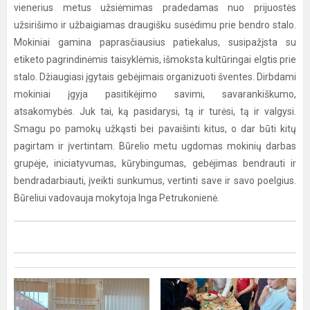
vienerius metus užsiėmimas pradedamas nuo prijuostės
užsirišimo ir užbaigiamas draugišku susėdimu prie bendro stalo.
Mokiniai gamina paprasčiausius patiekalus, susipažįsta su
etiketo pagrindinėmis taisyklėmis, išmoksta kultūringai elgtis prie
stalo. Džiaugiasi įgytais gebėjimais organizuoti šventes. Dirbdami
mokiniai įgyja pasitikėjimo savimi, savarankiškumo,
atsakomybės. Juk tai, ką pasidarysi, tą ir turėsi, tą ir valgysi.
Smagu po pamokų užkąsti bei pavaišinti kitus, o dar būti kitų
pagirtam ir įvertintam. Būrelio metu ugdomas mokinių darbas
grupėje, iniciatyvumas, kūrybingumas, gebėjimas bendrauti ir
bendradarbiauti, įveikti sunkumus, vertinti save ir savo poelgius.
Būreliui vadovauja mokytoja Inga Petrukonienė.