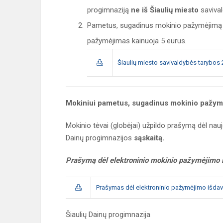
progimnaziją
ne iš Šiaulių miesto
saviva
Pametus, sugadinus mokinio pažymėjimą
pažymėjimas kainuoja 5 eurus.
Šiaulių miesto savivaldybės tarybos
Mokiniui pametus, sugadinus mokinio pažymė
Mokinio tėvai (globėjai) užpildo prašymą dėl nau
Dainų progimnazijos
sąskaitą.
Prašymą dėl elektroninio mokinio pažymėjimo išd
Prašymas dėl elektroninio pažymėjimo išda
Šiaulių Dainų progimnazija