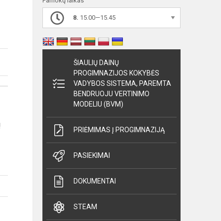
Pamokų laikas
8.
15.00—15.45
ŠIAULIŲ DAINŲ
PROGIMNAZIJOS KOKYBĖS
VADYBOS SISTEMA, PAREMTA
BENDRUOJU VERTINIMO
MODELIU (BVM)
ų
PRIĖMIMAS Į PROGIMNAZIJĄ
PASIEKIMAI
DOKUMENTAI
STEAM