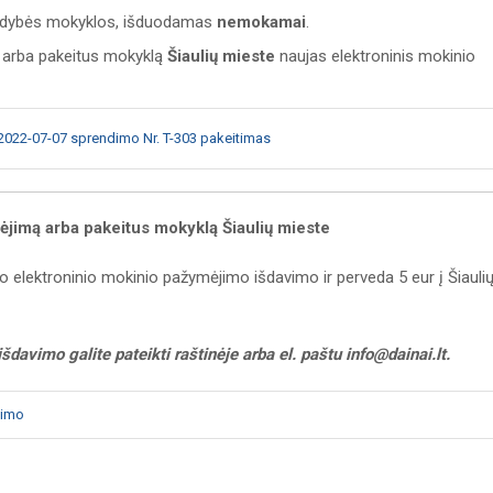
ldybės mokyklos, išduodamas
nemokamai
.
 arba pakeitus mokyklą
Šiaulių mieste
naujas elektroninis mokinio
 2022-07-07 sprendimo Nr. T-303 pakeitimas
jimą arba pakeitus mokyklą Šiaulių mieste
jo elektroninio mokinio pažymėjimo išdavimo ir perveda 5 eur į Šiauli
avimo galite pateikti raštinėje arba el. paštu info@dainai.lt.
vimo