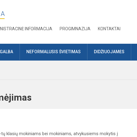
JA
NISTRACINĖ INFORMACIJA
PROGIMNAZIJA
KONTAKTAI
AGALBA
NEFORMALUSIS ŠVIETIMAS
DIDŽIUOJAMĖS
žymėjimas
5-tų klasių mokiniams bei mokiniams, atvykusiems mokytis į